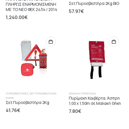
Σετ Πυροσβεστήρα 2Kg BIG
ΠΛΗΡΩΣ ΕΝΑΡΜΟΝΙΣΜΕΝΗ
ΜΕ ΤΟ ΝΕΟ ΦΕΚ 2434 / 2014
57.97
€
1,240.00
€
ΠΥΡΟΣΒΕΣΤΉΡΕΣ
,
ΣΕΤ ΠΥΡΟΣΒΕΣΤΙΚΏΝ
ΑΤΟΜΙΚΉ ΠΡΟΣΤΑΣΊΑ
Πυρίμαχη Κουβέρτα, Άσπρη
ΕΙΔΏΝ
Σετ Πυροσβεστήρα 2Kg
1,00 x 1,50m σε Μαλακή Θήκη
41.76
€
7.80
€