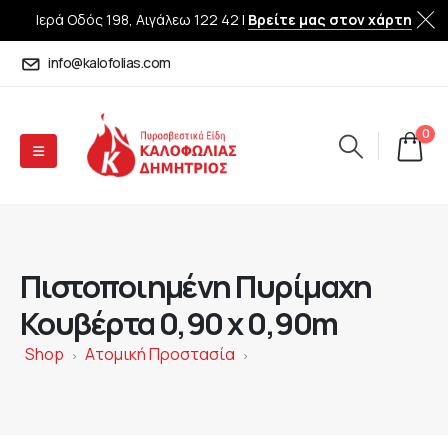
Ιερά Οδός 198, Αιγάλεω 122 42 |
Βρείτε μας στον χάρτη
info@kalofolias.com
0
Πιστοποιημένη Πυρίμαχη
Κουβέρτα 0,90 x 0,90m
Shop
Ατομική Προστασία
>
>