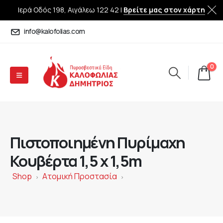
Ιερά Οδός 198, Αιγάλεω 122 42 |
Βρείτε μας στον χάρτη
info@kalofolias.com
0
Πιστοποιημένη Πυρίμαχη
Κουβέρτα 1,5 x 1,5m
Shop
Ατομική Προστασία
>
>