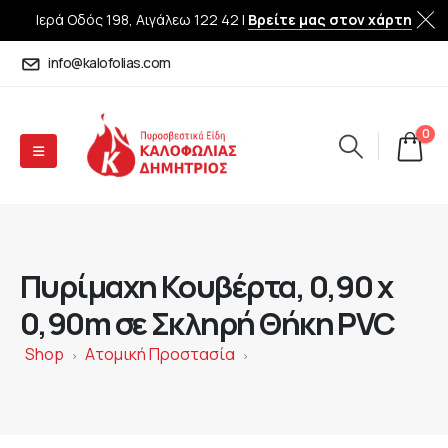
Ιερά Οδός 198, Αιγάλεω 122 42 |
Βρείτε μας στον χάρτη
info@kalofolias.com
0
Πυρίμαχη Κουβέρτα, 0,90 x
0,90m σε Σκληρή Θήκη PVC
Shop
Ατομική Προστασία
>
>