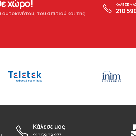
ε χώρο!
ΚΑΛΕΣΕ ΜΑ
210 59
 αυτοκινήτου, του σπιτιού και της
Κάλεσε μας
α
210 59 09 273