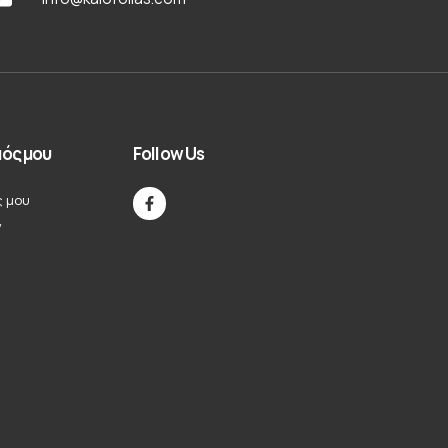
ός μου
Follow Us
ς μου
ν