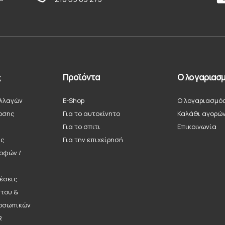
ς
Προϊόντα
Ο λογαριασμ
λλαγών
E-Shop
Ο λογαριασμό
οσης
Για το αυτοκίνητο
Καλάθι αγορώ
Για το σπιτι
Επικοινωνία
ής
Για την επιχείρησή
ροφών /
έσεις
ήτου &
οσωπικών
R