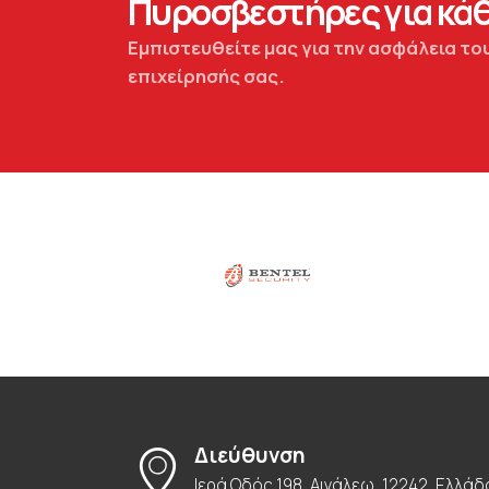
Πυροσβεστήρες για κάθ
Εμπιστευθείτε μας για την ασφάλεια του
επιχείρησής σας.
Διεύθυνση
Ιερά Οδός 198, Αιγάλεω, 12242, Ελλάδ