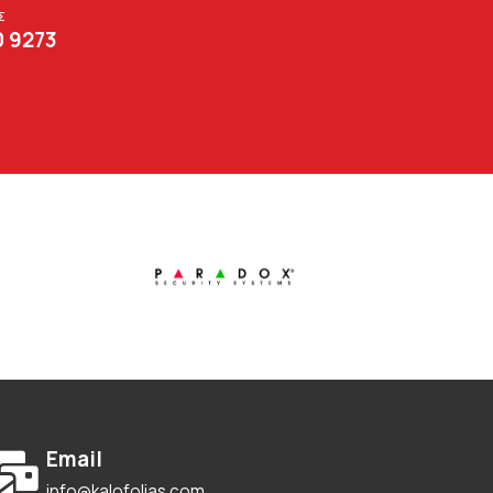
Σ
0 9273
Email
info@kalofolias.com