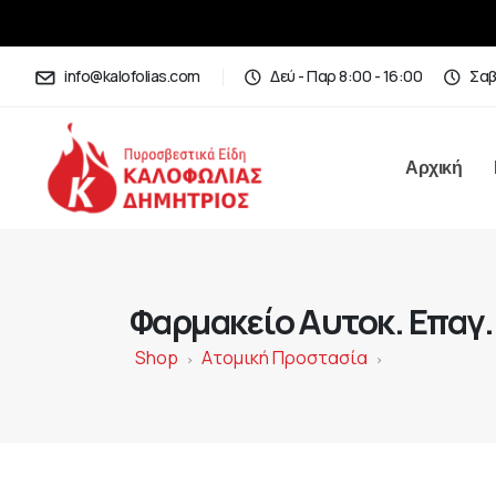
info@kalofolias.com
Δεύ - Παρ 8:00 - 16:00
Σαβ
Αρχική
Φαρμακείο Αυτοκ. Επαγ.
Shop
Ατομική Προστασία
>
>