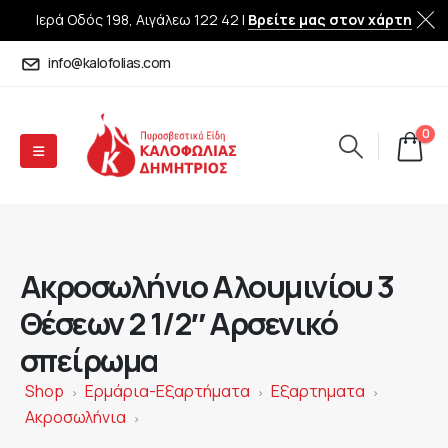
Ιερά Οδός 198, Αιγάλεω 122 42 |
Βρείτε μας στον χάρτη
info@kalofolias.com
0
Ακροσωλήνιο Αλουμινίου 3
Θέσεων 2 1/2″ Αρσενικό
σπείρωμα
Shop
Ερμάρια-Εξαρτήματα
Εξαρτηματα
>
>
>
Ακροσωλήνια
>