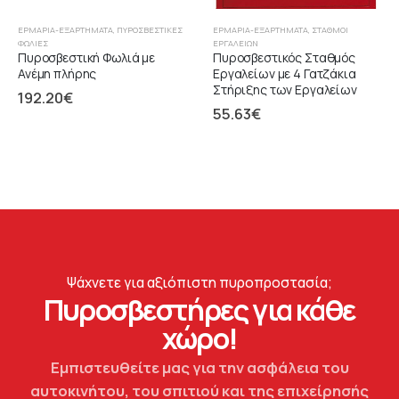
ΕΡΜΆΡΙΑ-ΕΞΑΡΤΉΜΑΤΑ
,
ΠΥΡΟΣΒΕΣΤΙΚΈΣ
ΕΡΜΆΡΙΑ-ΕΞΑΡΤΉΜΑΤΑ
,
ΣΤΑΘΜΟΊ
ΦΩΛΙΈΣ
ΕΡΓΑΛΕΙΏΝ
Πυροσβεστική Φωλιά με
Πυροσβεστικός Σταθμός
Ανέμη πλήρης
Εργαλείων με 4 Γατζάκια
Στήριξης των Εργαλείων
192.20
€
55.63
€
Ψάχνετε για αξιόπιστη πυροπροστασία;
Πυροσβεστήρες για κάθε
χώρο!
Εμπιστευθείτε μας για την ασφάλεια του
αυτοκινήτου, του σπιτιού και της επιχείρησής