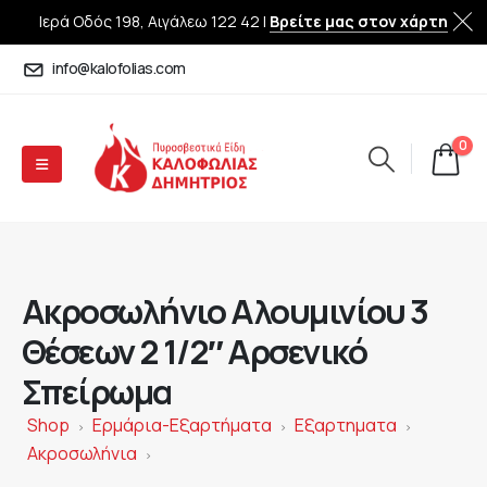
Ιερά Οδός 198, Αιγάλεω 122 42 |
Βρείτε μας στον χάρτη
info@kalofolias.com
0
Ακροσωλήνιο Αλουμινίου 3
Θέσεων 2 1/2″ Αρσενικό
Σπείρωμα
Shop
Ερμάρια-Εξαρτήματα
Εξαρτηματα
>
>
>
Ακροσωλήνια
>