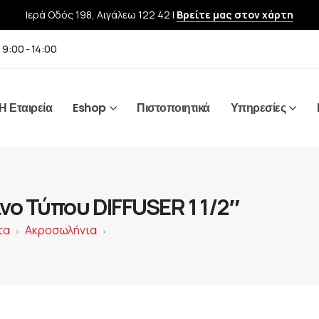
Ιερά Οδός 198, Αιγάλεω 122 42 |
Βρείτε μας στον χάρτη
 9:00 - 14:00
Η Εταιρεία
Eshop
Πιστοποιητικά
Υπηρεσίες
ο Τύπου DIFFUSER 1 1/2″
τα
Ακροσωλήνια
>
>