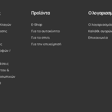
ς
Προϊόντα
Ο λογαριασμ
λλαγών
E-Shop
Ο λογαριασμό
οσης
Για το αυτοκίνητο
Καλάθι αγορώ
Για το σπιτι
Επικοινωνία
ής
Για την επιχείρησή
ροφών /
έσεις
ήτου &
οσωπικών
R