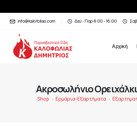
info@kalofolias.com
Δεύ - Παρ 8:00 - 16:00
Σαβ
Αρχική
Ακροσωλήνιο Ορειχάλκιν
Shop
Ερμάρια-Εξαρτήματα
Εξαρτημα
>
>