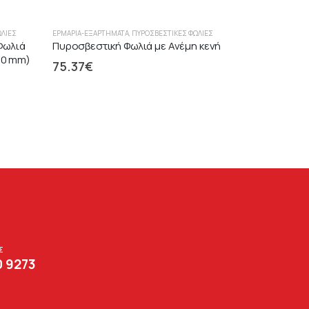
ΩΛΙΈΣ
ΕΡΜΆΡΙΑ-ΕΞΑΡΤΉΜΑΤΑ
,
ΠΥΡΟΣΒΕΣΤΙΚΈΣ ΦΩΛΙΈΣ
Φωλιά
Πυροσβεστική Φωλιά με Ανέμη κενή
210 mm)
75.37
€
Σ
0 9273