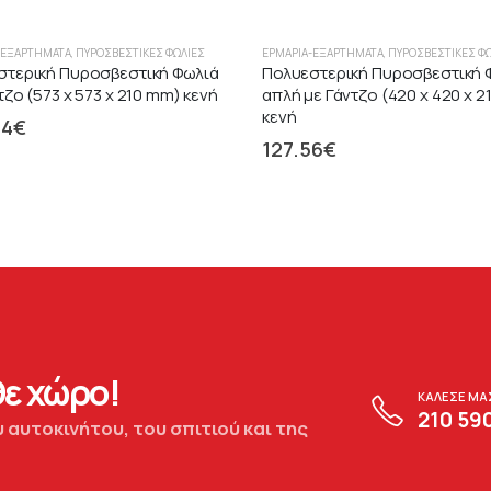
-ΕΞΑΡΤΉΜΑΤΑ
,
ΠΥΡΟΣΒΕΣΤΙΚΈΣ ΦΩΛΙΈΣ
ΕΡΜΆΡΙΑ-ΕΞΑΡΤΉΜΑΤΑ
,
ΠΥΡΟΣΒΕΣΤΙΚΈΣ Φ
στερική Πυροσβεστική Φωλιά
Πολυεστερική Πυροσβεστική 
τζο (573 x 573 x 210 mm) κενή
απλή με Γάντζο (420 x 420 x 
κενή
94
€
127.56
€
ε χώρο!
ΚΑΛΕΣΕ ΜΑ
210 59
 αυτοκινήτου, του σπιτιού και της