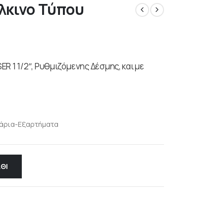
λκινο Τύπου
R 1 1/2″, Ρυθμιζόμενης Δέσμης, και με
άρια-Εξαρτήματα
ΘΙ