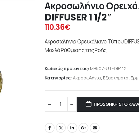
Ακροσωλήνιο Ορειχά
DIFFUSER 1 1/2″
110.36
€
Ακροσωλήνιο Ορειχάλκινο Τύπου DIFFUSE
Μοχλό Ρύθμισης της Ροής
Κωδικός προϊόντος:
MBK07-UT-DIF112
Κατηγορίες:
Ακροσωλήνια
,
Εξαρτηματα
,
Ερμ
ΠΡΟΣΘΉΚΗ ΣΤΟ ΚΑΛΆ