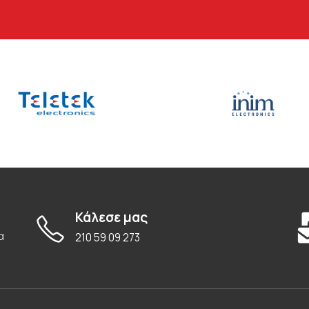
Κάλεσε μας
α
210 59 09 273