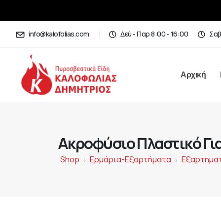
info@kalofolias.com
Δεύ - Παρ 8:00 - 16:00
Σαβ
Αρχική
Ακροφύσιο Πλαστικό Γι
Shop
Ερμάρια-Εξαρτήματα
Εξαρτημα
>
>