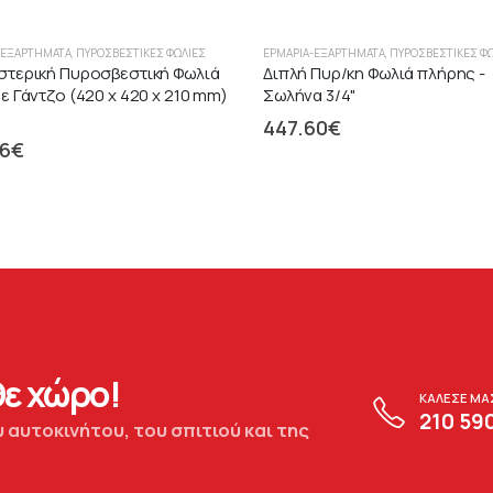
-ΕΞΑΡΤΉΜΑΤΑ
,
ΠΥΡΟΣΒΕΣΤΙΚΈΣ ΦΩΛΙΈΣ
ΕΡΜΆΡΙΑ-ΕΞΑΡΤΉΜΑΤΑ
,
ΠΥΡΟΣΒΕΣΤΙΚΈΣ Φ
στερική Πυροσβεστική Φωλιά
Διπλή Πυρ/κη Φωλιά πλήρης -
ε Γάντζο (420 x 420 x 210 mm)
Σωλήνα 3/4"
447.60
€
56
€
ε χώρο!
ΚΑΛΕΣΕ ΜΑ
210 59
 αυτοκινήτου, του σπιτιού και της