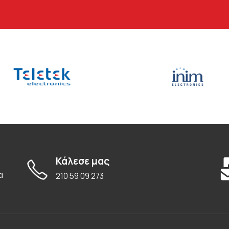
Κάλεσε μας
α
210 59 09 273