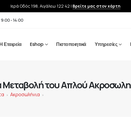
Ιερά Οδός 198, Αιγάλεω 122 42 |
Βρείτε μας στον χάρτη
 9:00 - 14:00
Η Εταιρεία
Eshop
Πιστοποιητικά
Υπηρεσίες
α Μεταβολή του Απλού Ακροσωλη
τα
Ακροσωλήνια
>
>