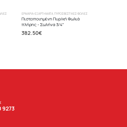
ΩΛΙΈΣ
ΕΡΜΆΡΙΑ-ΕΞΑΡΤΉΜΑΤΑ
,
ΠΥΡΟΣΒΕΣΤΙΚΈΣ ΦΩΛΙΈΣ
Πιστοποιημένη Πυρ/κή Φωλιά
πλήρης - Σωλήνα 3/4"
382.50
€
Σ
0 9273