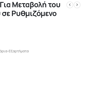
Για Μεταβολή του
 σε Ρυθμιζόμενο
άρια-Εξαρτήματα