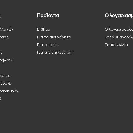
ς
Προϊόντα
Ο λογαριασμ
λλαγών
E-Shop
Ο λογαριασμό
οσης
Για το αυτοκίνητο
Καλάθι αγορώ
Για το σπιτι
Επικοινωνία
ής
Για την επιχείρησή
ροφών /
έσεις
ήτου &
οσωπικών
R