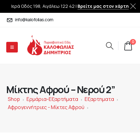
Ιερά Οδός 198, Αιγάλεω 122 42 |
Βρείτε μας στον χάρτη
info@kalofolias.com
0
Μίκτης Αφρού – Νερού 2”
Shop
Ερμάρια-Εξαρτήματα
Εξαρτηματα
>
>
>
Αφρογεννήτριες - Μίκτες Αφρού
>