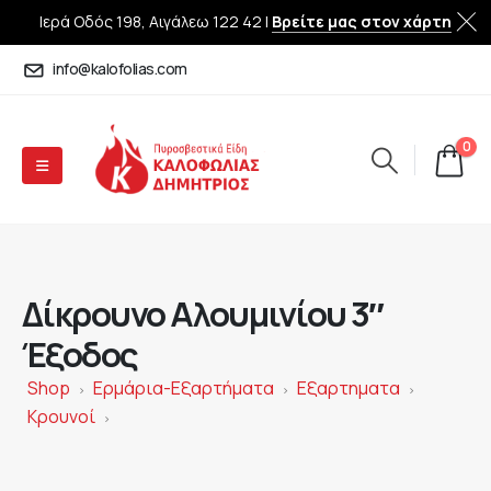
Ιερά Οδός 198, Αιγάλεω 122 42 |
Βρείτε μας στον χάρτη
info@kalofolias.com
0
Δίκρουνο Αλουμινίου 3″
Έξοδος
Shop
Ερμάρια-Εξαρτήματα
Εξαρτηματα
>
>
>
Κρουνοί
>