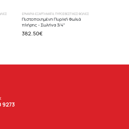
ΩΛΙΈΣ
ΕΡΜΆΡΙΑ-ΕΞΑΡΤΉΜΑΤΑ
,
ΠΥΡΟΣΒΕΣΤΙΚΈΣ ΦΩΛΙΈΣ
Πιστοποιημένη Πυρ/κή Φωλιά
πλήρης - Σωλήνα 3/4"
382.50
€
Σ
0 9273