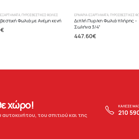
-ΕΞΑΡΤΉΜΑΤΑ
,
ΠΥΡΟΣΒΕΣΤΙΚΈΣ ΦΩΛΙΈΣ
ΕΡΜΆΡΙΑ-ΕΞΑΡΤΉΜΑΤΑ
,
ΠΥΡΟΣΒΕΣΤΙΚΈΣ Φ
εστική Φωλιά με Ανέμη κενή
Διπλή Πυρ/κη Φωλιά πλήρης -
Σωλήνα 3/4"
7
€
447.60
€
ε χώρο!
ΚΑΛΕΣΕ ΜΑ
210 59
 αυτοκινήτου, του σπιτιού και της