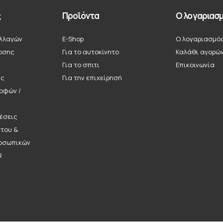
ς
Προϊόντα
Ο λογαριασμ
λλαγών
E-Shop
Ο λογαριασμό
οσης
Για το αυτοκίνητο
Καλάθι αγορώ
Για το σπιτι
Επικοινωνία
ής
Για την επιχείρησή
ροφών /
έσεις
ήτου &
οσωπικών
R