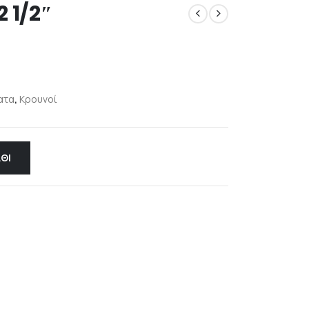
 1/2″
ατα
,
Κρουνοί
ΘΙ