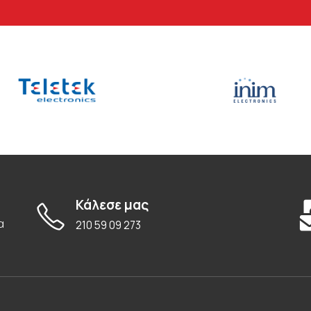
Κάλεσε μας
α
210 59 09 273