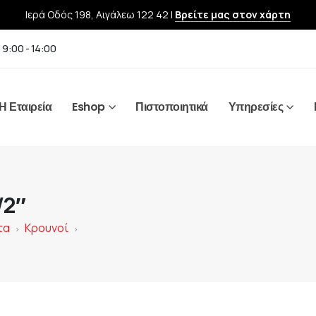
Ιερά Οδός 198, Αιγάλεω 122 42 |
Βρείτε μας στον χάρτη
 9:00 - 14:00
Η Εταιρεία
Eshop
Πιστοποιητικά
Υπηρεσίες
/2″
τα
Κρουνοί
>
>