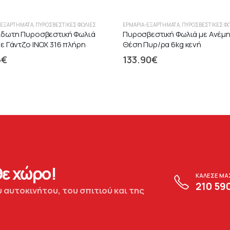
-ΕΞΑΡΤΉΜΑΤΑ
,
ΠΥΡΟΣΒΕΣΤΙΚΈΣ ΦΩΛΙΈΣ
ΕΡΜΆΡΙΑ-ΕΞΑΡΤΉΜΑΤΑ
,
ΠΥΡΟΣΒΕΣΤΙΚΈΣ Φ
ίδωτη Πυροσβεστική Φωλιά
Πυροσβεστική Φωλιά με Ανέμη
ε Γάντζο ΙΝΟΧ 316 πλήρη
Θέση Πυρ/ρα 6kg κενή
6
€
133.90
€
ε χώρο!
ΚΑΛΕΣΕ ΜΑ
210 59
 αυτοκινήτου, του σπιτιού και της