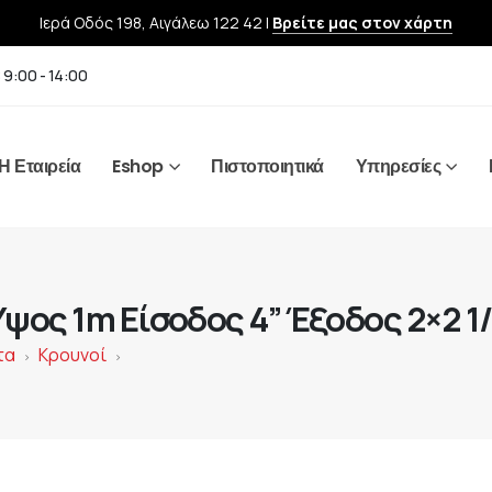
Ιερά Οδός 198, Αιγάλεω 122 42 |
Βρείτε μας στον χάρτη
 9:00 - 14:00
Η Εταιρεία
Eshop
Πιστοποιητικά
Υπηρεσίες
ος 1m Είσοδος 4” Έξοδος 2×2 1
τα
Κρουνοί
>
>