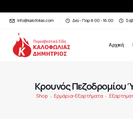
info@kalofolias.com
Δεύ - Παρ 8:00 - 16:00
Σαβ
Αρχική
Κρουνός Πεζοδρομίου Ύψ
Shop
Ερμάρια-Εξαρτήματα
Εξαρτημα
>
>