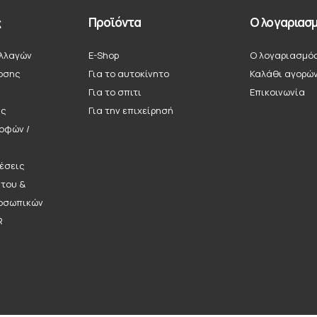
ς
Προϊόντα
Ο λογαριασμ
λλαγών
E-Shop
Ο λογαριασμό
οσης
Για το αυτοκίνητο
Καλάθι αγορώ
Για το σπιτι
Επικοινωνία
ής
Για την επιχείρησή
ροφών /
έσεις
ήτου &
οσωπικών
R