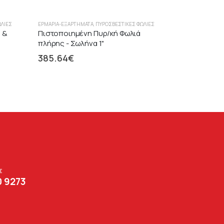
ΩΛΙΈΣ
ΕΡΜΆΡΙΑ-ΕΞΑΡΤΉΜΑΤΑ
,
ΠΥΡΟΣΒΕΣΤΙΚΈΣ ΦΩΛΙΈΣ
 &
Πιστοποιημένη Πυρ/κή Φωλιά
πλήρης - Σωλήνα 1"
385.64
€
Σ
0 9273