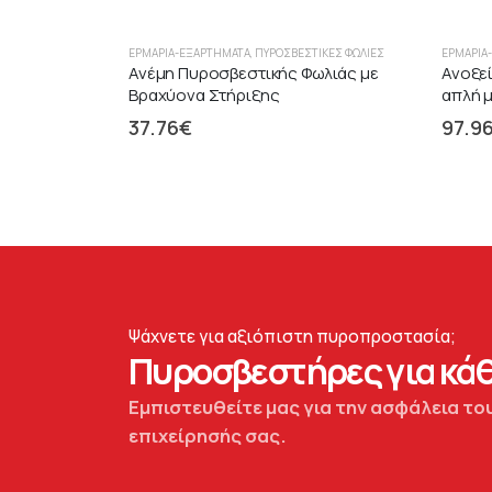
ΕΡΜΆΡΙΑ-ΕΞΑΡΤΉΜΑΤΑ
,
ΠΥΡΟΣΒΕΣΤΙΚΈΣ ΦΩΛΙΈΣ
ΕΡΜΆΡΙΑ
Ανέμη Πυροσβεστικής Φωλιάς με
Ανοξε
Βραχύονα Στήριξης
απλή μ
37.76
€
97.9
Ψάχνετε για αξιόπιστη πυροπροστασία;
Πυροσβεστήρες για κάθ
Εμπιστευθείτε μας για την ασφάλεια του
επιχείρησής σας.