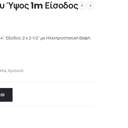
υ Ύψος 1m Είσοδος
, Έξοδος 2 x 2 1/2” με Hλεκτροστατική Bαφή.
ατα
,
Κρουνοί
ΘΙ