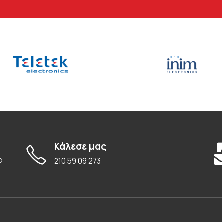
Κάλεσε μας
α
210 59 09 273