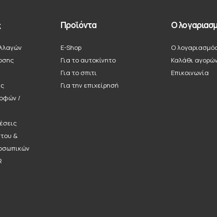
ς
Προϊόντα
Ο λογαριασμ
λλαγών
E-Shop
Ο λογαριασμό
οσης
Για το αυτοκίνητο
Καλάθι αγορώ
Για το σπιτι
Επικοινωνία
ής
Για την επιχείρησή
ροφών /
έσεις
ήτου &
οσωπικών
R