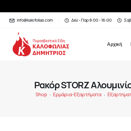
info@kalofolias.com
Δεύ - Παρ 8:00 - 16:00
Σαβ
Αρχική
Ρακόρ STORZ Αλουμινίου
Shop
Ερμάρια-Εξαρτήματα
Εξαρτημα
>
>