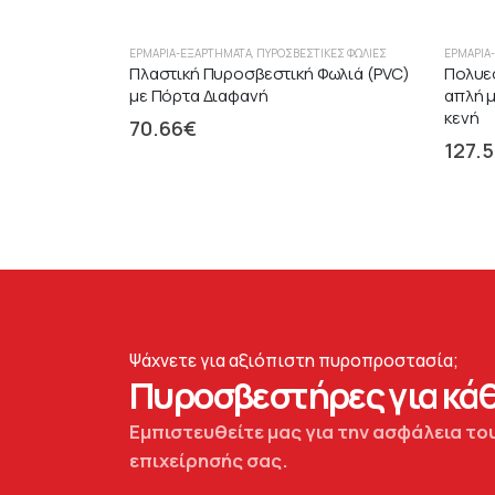
ΕΡΜΆΡΙΑ-ΕΞΑΡΤΉΜΑΤΑ
,
ΠΥΡΟΣΒΕΣΤΙΚΈΣ ΦΩΛΙΈΣ
ΕΡΜΆΡΙΑ
Πλαστική Πυροσβεστική Φωλιά (PVC)
Πολυε
με Πόρτα Διαφανή
απλή μ
κενή
70.66
€
127.
Ψάχνετε για αξιόπιστη πυροπροστασία;
Πυροσβεστήρες για κάθ
Εμπιστευθείτε μας για την ασφάλεια του
επιχείρησής σας.