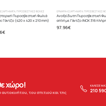
-ΕΞΑΡΤΉΜΑΤΑ
,
ΠΥΡΟΣΒΕΣΤΙΚΈΣ ΦΩΛΙΈΣ
ΕΡΜΆΡΙΑ-ΕΞΑΡΤΉΜΑΤΑ
,
ΠΥΡΟΣΒΕΣΤΙΚΈΣ Φ
στερική Πυροσβεστική Φωλιά
Ανοξείδωτη Πυροσβεστική Φω
ε Γάντζο (420 x 420 x 210 mm)
απλή με Γάντζο ΙΝΟΧ 316 πλήρ
97.96
€
56
€
ε χώρο!
ΚΑΛΕΣΕ ΜΑ
210 59
 αυτοκινήτου, του σπιτιού και της