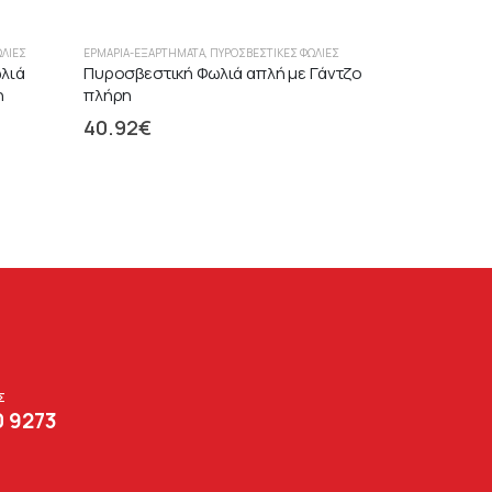
ΩΛΙΈΣ
ΕΡΜΆΡΙΑ-ΕΞΑΡΤΉΜΑΤΑ
,
ΠΥΡΟΣΒΕΣΤΙΚΈΣ ΦΩΛΙΈΣ
λιά
Πυροσβεστική Φωλιά απλή με Γάντζο
η
πλήρη
40.92
€
Σ
0 9273