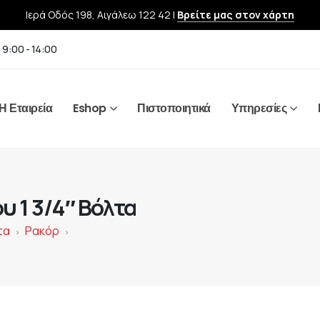
Ιερά Οδός 198, Αιγάλεω 122 42 |
Βρείτε μας στον χάρτη
 9:00 - 14:00
Η Εταιρεία
Eshop
Πιστοποιητικά
Υπηρεσίες
 1 3/4″ Βόλτα
τα
Ρακόρ
>
>