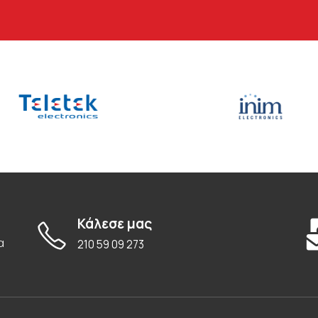
Κάλεσε μας
α
210 59 09 273