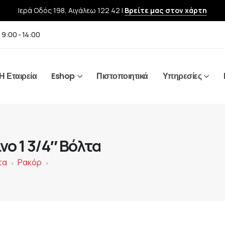
Ιερά Οδός 198, Αιγάλεω 122 42 |
Βρείτε μας στον χάρτη
 9:00 - 14:00
Η Εταιρεία
Eshop
Πιστοποιητικά
Υπηρεσίες
ο 1 3/4″ Βόλτα
τα
Ρακόρ
>
>