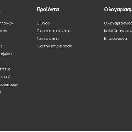
ς
Προϊόντα
Ο λογαριασμ
λλαγών
E-Shop
Ο λογαριασμό
οσης
Για το αυτοκίνητο
Καλάθι αγορώ
Για το σπιτι
Επικοινωνία
ής
Για την επιχείρησή
ροφών /
έσεις
ήτου &
οσωπικών
R