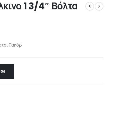
κινο 1 3/4″ Βόλτα
ατα
,
Ρακόρ
ΘΙ