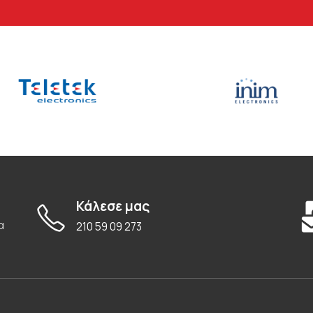
Κάλεσε μας
α
210 59 09 273