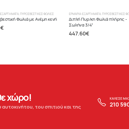
-ΕΞΑΡΤΉΜΑΤΑ
,
ΠΥΡΟΣΒΕΣΤΙΚΈΣ ΦΩΛΙΈΣ
ΕΡΜΆΡΙΑ-ΕΞΑΡΤΉΜΑΤΑ
,
ΠΥΡΟΣΒΕΣΤΙΚΈΣ Φ
εστική Φωλιά με Ανέμη κενή
Διπλή Πυρ/κη Φωλιά πλήρης -
Σωλήνα 3/4"
7
€
447.60
€
ε χώρο!
ΚΑΛΕΣΕ ΜΑ
210 59
 αυτοκινήτου, του σπιτιού και της