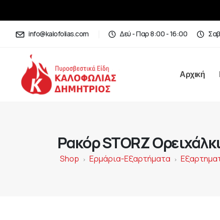
info@kalofolias.com
Δεύ - Παρ 8:00 - 16:00
Σαβ
Αρχική
Ρακόρ STORZ Ορειχάλκιν
Shop
Ερμάρια-Εξαρτήματα
Εξαρτημα
>
>