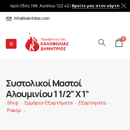
Ιερά Οδός 198, Αιγάλεω 122 42 |
Βρείτε μας στον χάρτη
info@kalofolias.com
0
Συστολικοί Μαστοί
Αλουμινίου 1 1/2” X 1”
Shop
Ερμάρια-Εξαρτήματα
Εξαρτηματα
>
>
>
Ρακόρ
>