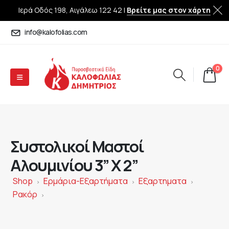
Ιερά Οδός 198, Αιγάλεω 122 42 |
Βρείτε μας στον χάρτη
info@kalofolias.com
0
Συστολικοί Μαστοί
Αλουμινίου 3” X 2”
Shop
Ερμάρια-Εξαρτήματα
Εξαρτηματα
>
>
>
Ρακόρ
>