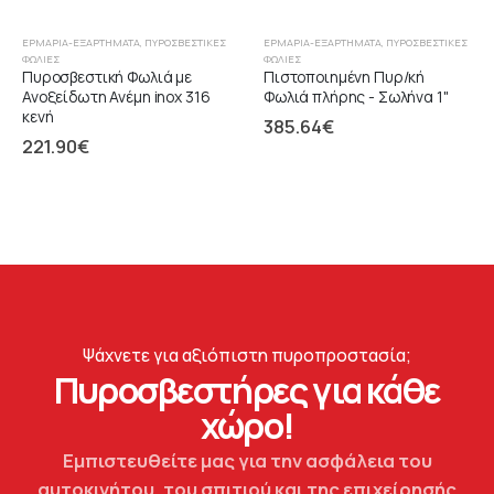
ΕΡΜΆΡΙΑ-ΕΞΑΡΤΉΜΑΤΑ
,
ΠΥΡΟΣΒΕΣΤΙΚΈΣ
ΕΡΜΆΡΙΑ-ΕΞΑΡΤΉΜΑΤΑ
,
ΠΥΡΟΣΒΕΣΤΙΚΈΣ
ΦΩΛΙΈΣ
ΦΩΛΙΈΣ
Πυροσβεστική Φωλιά με
Πιστοποιημένη Πυρ/κή
Ανοξείδωτη Ανέμη inox 316
Φωλιά πλήρης - Σωλήνα 1"
κενή
385.64
€
221.90
€
Ψάχνετε για αξιόπιστη πυροπροστασία;
Πυροσβεστήρες για κάθε
χώρο!
Εμπιστευθείτε μας για την ασφάλεια του
αυτοκινήτου, του σπιτιού και της επιχείρησής