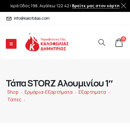
Ιερά Οδός 198, Αιγάλεω 122 42 |
Βρείτε μας στον χάρτη
info@kalofolias.com
0
Τάπα STORZ Αλουμινίου 1″
Shop
Ερμάρια-Εξαρτήματα
Εξαρτηματα
>
>
>
Τάπες
>