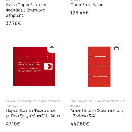
Ανέμη Πυροσβεστικής
Τροχήλατη Ανέμη
Φωλιάς με Βραχύονα
126.45
€
Στήριξης
37.76
€
ΕΡΜΆΡΙΑ-ΕΞΑΡΤΉΜΑΤΑ
,
ΠΥΡΟΣΒΕΣΤΙΚΈΣ
ΕΡΜΆΡΙΑ-ΕΞΑΡΤΉΜΑΤΑ
,
ΠΥΡΟΣΒΕΣΤΙΚΈΣ
ΦΩΛΙΈΣ
ΦΩΛΙΈΣ
Πυροσβεστική Φωλιά απλή
Διπλή Πυρ/κη Φωλιά πλήρης
με Γάντζο (γαλβανιζέ) πλήρη
- Σωλήνα 3/4"
47.10
€
447.60
€