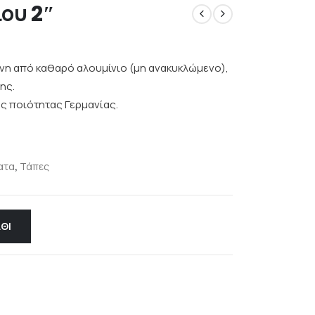
ου 2″
νη από καθαρό αλουμίνιο (μη ανακυκλώμενο),
ης.
ς ποιότητας Γερμανίας.
ατα
,
Τάπες
ΘΙ