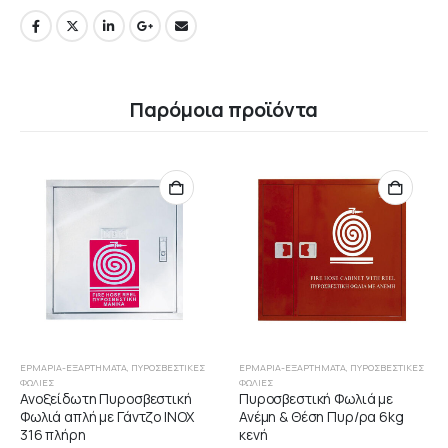
Παρόμοια προϊόντα
ΕΡΜΆΡΙΑ-ΕΞΑΡΤΉΜΑΤΑ
,
ΠΥΡΟΣΒΕΣΤΙΚΈΣ
ΕΡΜΆΡΙΑ-ΕΞΑΡΤΉΜΑΤΑ
,
ΠΥΡΟΣΒΕΣΤΙΚΈΣ
ΦΩΛΙΈΣ
ΦΩΛΙΈΣ
Ανοξείδωτη Πυροσβεστική
Πυροσβεστική Φωλιά με
Φωλιά απλή με Γάντζο ΙΝΟΧ
Ανέμη & Θέση Πυρ/ρα 6kg
316 πλήρη
κενή