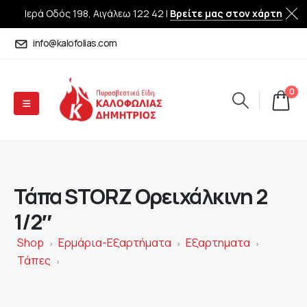
Ιερά Οδός 198, Αιγάλεω 122 42 |
Βρείτε μας στον χάρτη
info@kalofolias.com
0
Τάπα STORZ Ορειχάλκινη 2
1/2″
Shop
Ερμάρια-Εξαρτήματα
Εξαρτηματα
>
>
>
Τάπες
>