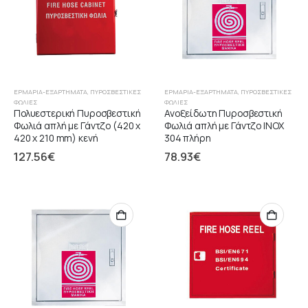
ΕΡΜΆΡΙΑ-ΕΞΑΡΤΉΜΑΤΑ
,
ΠΥΡΟΣΒΕΣΤΙΚΈΣ
ΕΡΜΆΡΙΑ-ΕΞΑΡΤΉΜΑΤΑ
,
ΠΥΡΟΣΒΕΣΤΙΚΈΣ
ΦΩΛΙΈΣ
ΦΩΛΙΈΣ
Πολυεστερική Πυροσβεστική
Ανοξείδωτη Πυροσβεστική
Φωλιά απλή με Γάντζο (420 x
Φωλιά απλή με Γάντζο ΙΝΟΧ
420 x 210 mm) κενή
304 πλήρη
127.56
€
78.93
€