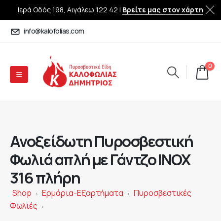
Ιερά Οδός 198, Αιγάλεω 122 42 |
Βρείτε μας στον χάρτη
info@kalofolias.com
0
Ανοξείδωτη Πυροσβεστική
Φωλιά απλή με Γάντζο ΙΝΟΧ
316 πλήρη
Shop
Ερμάρια-Εξαρτήματα
Πυροσβεστικές
>
>
Φωλιές
>