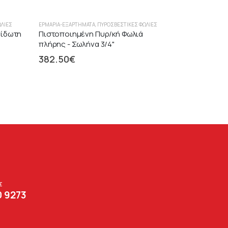
ΩΛΙΈΣ
ΕΡΜΆΡΙΑ-ΕΞΑΡΤΉΜΑΤΑ
,
ΠΥΡΟΣΒΕΣΤΙΚΈΣ ΦΩΛΙΈΣ
είδωτη
Πιστοποιημένη Πυρ/κή Φωλιά
πλήρης - Σωλήνα 3/4"
382.50
€
Σ
0 9273