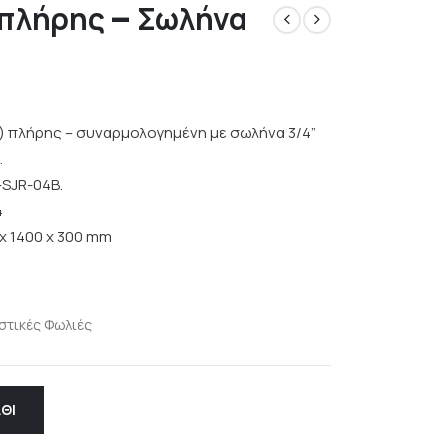
 πλήρης – Σωλήνα
) πλήρης – συναρμολογημένη με σωλήνα 3/4”
.
-SJR-04B.
4
x 1400 x 300 mm
στικές Φωλιές
ΘΙ