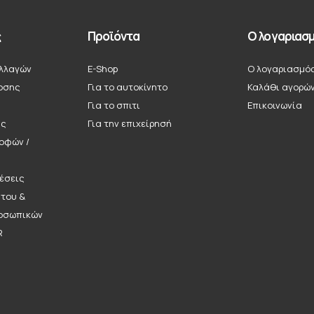
ς
Προϊόντα
Ο λογαριασμ
λλαγών
E-Shop
Ο λογαριασμό
οσης
Για το αυτοκίνητο
Καλάθι αγορώ
Για το σπιτι
Επικοινωνία
ής
Για την επιχείρησή
ροφών /
έσεις
ήτου &
οσωπικών
R