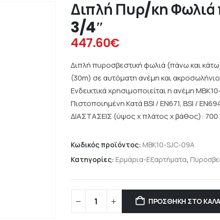
Διπλή Πυρ/κη Φωλιά
3/4″
447.60
€
Διπλή πυροσβεστική φωλιά (πάνω και κάτω
(30m) σε αυτόματη ανέμη και ακροσωλήνιο
Ενδεικτικά χρησιμοποιείται η ανέμη MBK10
Πιστοποιημένη Κατά ΒSI / EN671, BSI / EN69
ΔΙΑΣΤΑΣΕΙΣ (ύψος x πλάτος x βάθος): 700 
Κωδικός προϊόντος:
MBK10-SJC-09A
Κατηγορίες:
Ερμάρια-Εξαρτήματα
,
Πυροσβε
ΠΡΟΣΘΉΚΗ ΣΤΟ ΚΑΛΆ