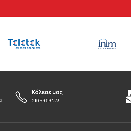
Κάλεσε μας
α
210 59 09 273