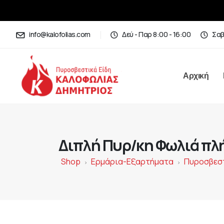
info@kalofolias.com
Δεύ - Παρ 8:00 - 16:00
Σαβ
Αρχική
Διπλή Πυρ/κη Φωλιά πλή
Shop
Ερμάρια-Εξαρτήματα
Πυροσβεστ
>
>