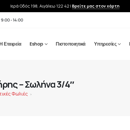
Ιερά Οδός 198, Αιγάλεω 122 42 |
Βρείτε μας στον χάρτη
 9:00 - 14:00
Η Εταιρεία
Eshop
Πιστοποιητικά
Υπηρεσίες
ρης – Σωλήνα 3/4″
ικές Φωλιές
>