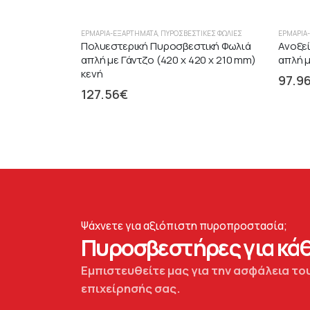
ΕΡΜΆΡΙΑ-ΕΞΑΡΤΉΜΑΤΑ
,
ΠΥΡΟΣΒΕΣΤΙΚΈΣ ΦΩΛΙΈΣ
ΕΡΜΆΡΙΑ
Πολυεστερική Πυροσβεστική Φωλιά
Ανοξε
απλή με Γάντζο (420 x 420 x 210 mm)
απλή μ
κενή
97.9
127.56
€
Ψάχνετε για αξιόπιστη πυροπροστασία;
Πυροσβεστήρες για κάθ
Εμπιστευθείτε μας για την ασφάλεια του
επιχείρησής σας.