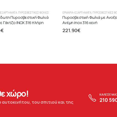
-ΕΞΑΡΤΉΜΑΤΑ
,
ΠΥΡΟΣΒΕΣΤΙΚΈΣ ΦΩΛΙΈΣ
ΕΡΜΆΡΙΑ-ΕΞΑΡΤΉΜΑΤΑ
,
ΠΥΡΟΣΒΕΣΤΙΚΈΣ Φ
ίδωτη Πυροσβεστική Φωλιά
Πυροσβεστική Φωλιά με Ανοξ
ε Γάντζο ΙΝΟΧ 316 πλήρη
Ανέμη inox 316 κενή
6
€
221.90
€
ε χώρο!
ΚΑΛΕΣΕ ΜΑ
210 59
 αυτοκινήτου, του σπιτιού και της