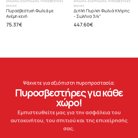
ΕΡΜΆΡΙΑ-ΕΞΑΡΤΉΜΑΤΑ
,
ΠΥΡΟΣΒΕΣΤΙΚΈΣ
ΕΡΜΆΡΙΑ-ΕΞΑΡΤΉΜΑΤΑ
,
ΠΥΡΟΣΒΕΣΤΙΚΈΣ
ΦΩΛΙΈΣ
ΦΩΛΙΈΣ
Πυροσβεστική Φωλιά με
Διπλή Πυρ/κη Φωλιά πλήρης
Ανέμη κενή
- Σωλήνα 3/4"
75.37
€
447.60
€
Ψάχνετε για αξιόπιστη πυροπροστασία;
Πυροσβεστήρες για κάθε
χώρο!
Εμπιστευθείτε μας για την ασφάλεια του
αυτοκινήτου, του σπιτιού και της επιχείρησής
σας.