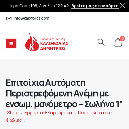
Ιερά Οδός 198, Αιγάλεω 122 42 |
Βρείτε μας στον χάρτη
info@kalofolias.com
0
Επιτοίχια Αυτόματη
Περιστρεφόμενη Ανέμη με
ενσωμ. μανόμετρο – Σωλήνα 1”
Shop
Ερμάρια-Εξαρτήματα
Πυροσβεστικές
>
>
Φωλιές
>