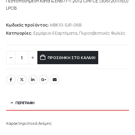
Πιστοποιημένη Κατά & EN671-1:2012 CPR CE (305/2011/EU)
LPCB
Κωδικός προϊόντος:
MBK10-SJR-06B
Κατηγορίες:
Ερμάρια-Εξαρτήματα
,
Πυροσβεστικές Φωλιές
ΠΡΟΣΘΉΚΗ ΣΤΟ ΚΑΛΆΘΙ
ΠΕΡΙΓΡΑΦΉ
Χαρακτηριστικά Ανέμης