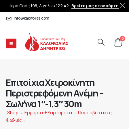
Ιερά Οδός 198, Αιγάλεω 122 42 |
Βρείτε μας στον χάρτη
info@kalofolias.com
0
Επιτοίχια Χειροκίνητη
Περιστρεφόμενη Ανέμη –
Σωλήνα 1″-1,3″ 30m
Shop
Ερμάρια-Εξαρτήματα
Πυροσβεστικές
>
>
Φωλιές
>