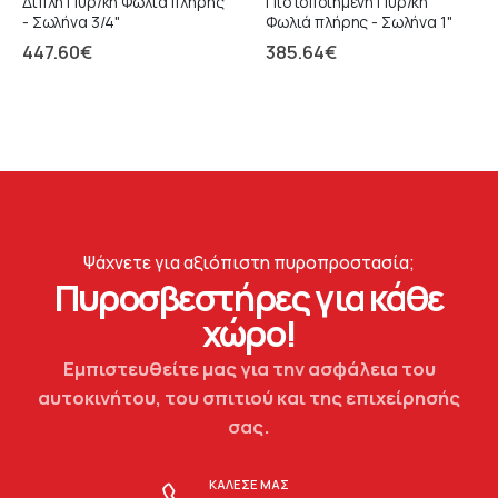
Διπλή Πυρ/κη Φωλιά πλήρης
Πιστοποιημένη Πυρ/κή
- Σωλήνα 3/4"
Φωλιά πλήρης - Σωλήνα 1"
447.60
€
385.64
€
Ψάχνετε για αξιόπιστη πυροπροστασία;
Πυροσβεστήρες για κάθε
χώρο!
Εμπιστευθείτε μας για την ασφάλεια του
αυτοκινήτου, του σπιτιού και της επιχείρησής
σας.
ΚΑΛΕΣΕ ΜΑΣ