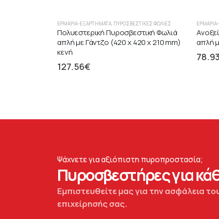
ΕΡΜΆΡΙΑ-ΕΞΑΡΤΉΜΑΤΑ
,
ΠΥΡΟΣΒΕΣΤΙΚΈΣ ΦΩΛΙΈΣ
ΕΡΜΆΡΙΑ
Πολυεστερική Πυροσβεστική Φωλιά
Ανοξε
απλή με Γάντζο (420 x 420 x 210 mm)
απλή μ
κενή
78.9
127.56
€
Ψάχνετε για αξιόπιστη πυροπροστασία;
Πυροσβεστήρες για κάθ
Εμπιστευθείτε μας για την ασφάλεια του
επιχείρησής σας.