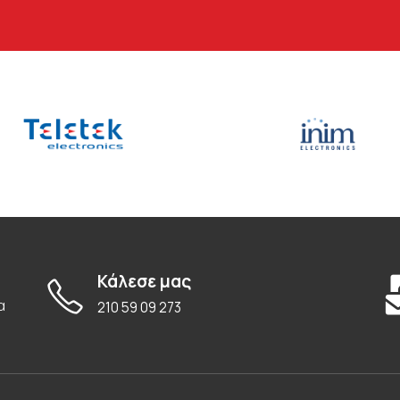
Κάλεσε μας
α
210 59 09 273