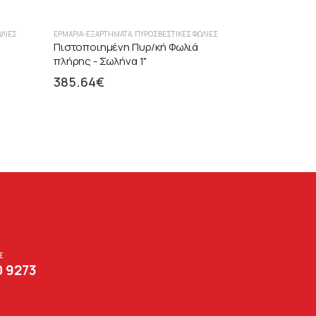
ΩΛΙΈΣ
ΕΡΜΆΡΙΑ-ΕΞΑΡΤΉΜΑΤΑ
,
ΠΥΡΟΣΒΕΣΤΙΚΈΣ ΦΩΛΙΈΣ
Πιστοποιημένη Πυρ/κή Φωλιά
πλήρης - Σωλήνα 1"
385.64
€
Σ
0 9273