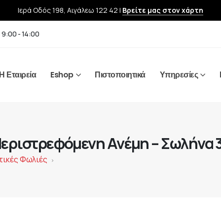
Ιερά Οδός 198, Αιγάλεω 122 42 |
Βρείτε μας στον χάρτη
 9:00 - 14:00
Η Εταιρεία
Eshop
Πιστοποιητικά
Υπηρεσίες
Περιστρεφόμενη Ανέμη – Σωλήνα 
ικές Φωλιές
>