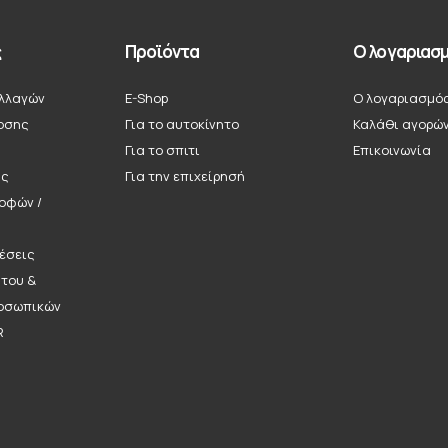
ς
Προϊόντα
Ο λογαριασμ
λλαγών
E-Shop
Ο λογαριασμό
οσης
Για το αυτοκίνητο
Καλάθι αγορώ
Για το σπιτι
Επικοινωνία
ής
Για την επιχείρησή
ροφών /
έσεις
ήτου &
οσωπικών
R