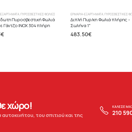
-ΕΞΑΡΤΉΜΑΤΑ
,
ΠΥΡΟΣΒΕΣΤΙΚΈΣ ΦΩΛΙΈΣ
ΕΡΜΆΡΙΑ-ΕΞΑΡΤΉΜΑΤΑ
,
ΠΥΡΟΣΒΕΣΤΙΚΈΣ Φ
ίδωτη Πυροσβεστική Φωλιά
Διπλή Πυρ/κη Φωλιά πλήρης -
ε Γάντζο ΙΝΟΧ 304 πλήρη
Σωλήνα 1"
3
€
483.50
€
ε χώρο!
ΚΑΛΕΣΕ ΜΑ
210 59
 αυτοκινήτου, του σπιτιού και της