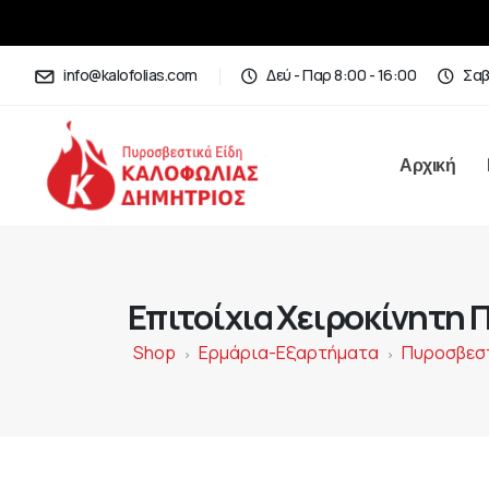
info@kalofolias.com
Δεύ - Παρ 8:00 - 16:00
Σαβ
Αρχική
Επιτοίχια Χειροκίνητη 
Shop
Ερμάρια-Εξαρτήματα
Πυροσβεστ
>
>