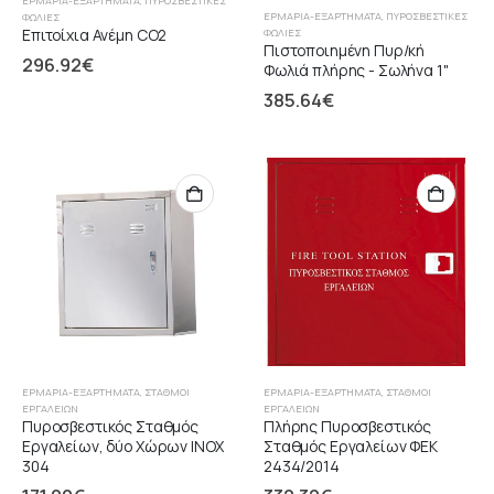
ΕΡΜΆΡΙΑ-ΕΞΑΡΤΉΜΑΤΑ
,
ΠΥΡΟΣΒΕΣΤΙΚΈΣ
ΕΡΜΆΡΙΑ-ΕΞΑΡΤΉΜΑΤΑ
,
ΠΥΡΟΣΒΕΣΤΙΚΈΣ
ΦΩΛΙΈΣ
Επιτοίχια Ανέμη CO2
ΦΩΛΙΈΣ
Πιστοποιημένη Πυρ/κή
296.92
€
Φωλιά πλήρης - Σωλήνα 1"
385.64
€
ΕΡΜΆΡΙΑ-ΕΞΑΡΤΉΜΑΤΑ
,
ΣΤΑΘΜΟΊ
ΕΡΜΆΡΙΑ-ΕΞΑΡΤΉΜΑΤΑ
,
ΣΤΑΘΜΟΊ
ΕΡΓΑΛΕΙΏΝ
ΕΡΓΑΛΕΙΏΝ
Πυροσβεστικός Σταθμός
Πλήρης Πυροσβεστικός
Εργαλείων, δύο Χώρων ΙΝΟΧ
Σταθμός Εργαλείων ΦΕΚ
304
2434/2014