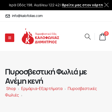
Ιερά Οδός 198, Αιγάλεω 122 42 |
Βρείτε μας στον χάρτη
info@kalofolias.com
0
Πυροσβεστική Φωλιά με
Ανέμη κενή
Shop
Ερμάρια-Εξαρτήματα
Πυροσβεστικές
>
>
Φωλιές
>