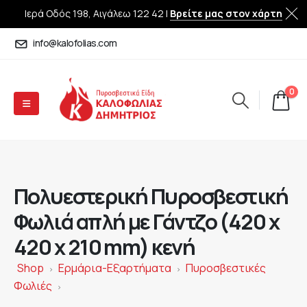
Ιερά Οδός 198, Αιγάλεω 122 42 |
Βρείτε μας στον χάρτη
info@kalofolias.com
0
Πολυεστερική Πυροσβεστική
Φωλιά απλή με Γάντζο (420 x
420 x 210 mm) κενή
Shop
Ερμάρια-Εξαρτήματα
Πυροσβεστικές
>
>
Φωλιές
>