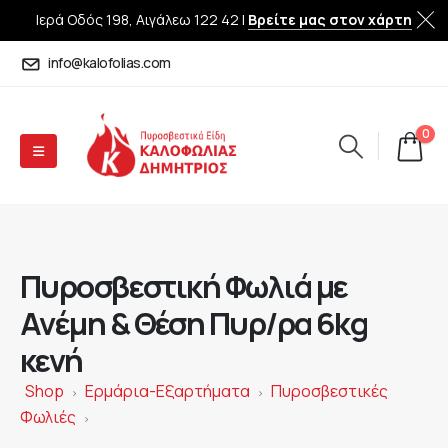
Ιερά Οδός 198, Αιγάλεω 122 42 |
Βρείτε μας στον χάρτη
info@kalofolias.com
0
Πυροσβεστική Φωλιά με
Ανέμη & Θέση Πυρ/ρα 6kg
κενή
Shop
Ερμάρια-Εξαρτήματα
Πυροσβεστικές
>
>
Φωλιές
>