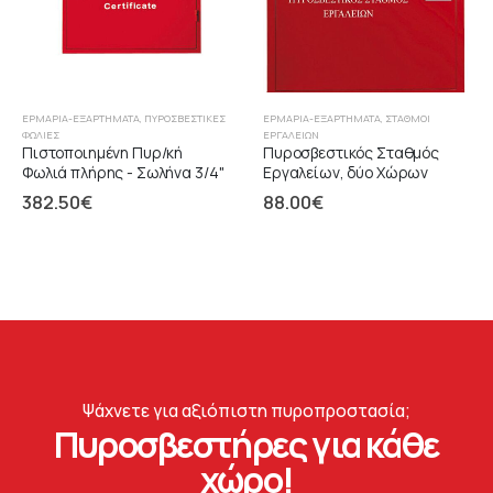
ΕΡΜΆΡΙΑ-ΕΞΑΡΤΉΜΑΤΑ
,
ΠΥΡΟΣΒΕΣΤΙΚΈΣ
ΕΡΜΆΡΙΑ-ΕΞΑΡΤΉΜΑΤΑ
,
ΣΤΑΘΜΟΊ
ΦΩΛΙΈΣ
ΕΡΓΑΛΕΙΏΝ
Πιστοποιημένη Πυρ/κή
Πυροσβεστικός Σταθμός
Φωλιά πλήρης - Σωλήνα 3/4"
Εργαλείων, δύο Χώρων
382.50
€
88.00
€
Ψάχνετε για αξιόπιστη πυροπροστασία;
Πυροσβεστήρες για κάθε
χώρο!