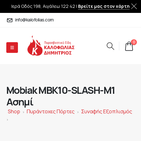
Ιερά Οδός 198, Αιγάλεω 122 42 |
Βρείτε μας στον χάρτη
info@kalofolias.com
0
Mobiak MBK10-SLASH-M1
Ασημί
Shop
Πυράντοχες Πόρτες
Συναφής Εξοπλισμός
>
>
>