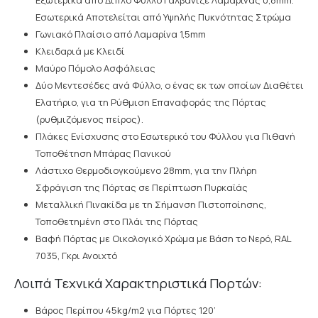
Εξωτερικά από Διπλό Φύλλο Γαλβανιζέ Λαμαρίνας 0,8mm.
Εσωτερικά Αποτελείται από Υψηλής Πυκνότητας Στρώμα
Γωνιακό Πλαίσιο από Λαμαρίνα 1,5mm
Κλειδαριά με Κλειδί
Μαύρο Πόμολο Ασφάλειας
Δύο Μεντεσέδες ανά Φύλλο, ο ένας εκ των οποίων Διαθέτει
Ελατήριο, για τη Ρύθμιση Επαναφοράς της Πόρτας
(ρυθμιζόμενος πείρος).
Πλάκες Ενίσχυσης στο Εσωτερικό του Φύλλου για Πιθανή
Τοποθέτηση Μπάρας Πανικού
Λάστιχο Θερμοδιογκούμενο 28mm, για την Πλήρη
Σφράγιση της Πόρτας σε Περίπτωση Πυρκαϊάς
Μεταλλική Πινακίδα με τη Σήμανση Πιστοποίησης,
Τοποθετημένη στο Πλάι της Πόρτας
Βαφή Πόρτας με Οικολογικό Χρώμα με Βάση το Νερό, RAL
7035, Γκρι Ανοιχτό
Λοιπά Τεχνικά Χαρακτηριστικά Πορτών:
Βάρος Περίπου 45kg/m2 για Πόρτες 120’