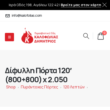
Ιερά Οδός 198, Αιγάλεω 122 42 |
Βρείτε μας στον χάρτη
info@kalofolias.com
0
Δίφυλλη Πόρτα 120′
(800+800) x 2.050
Shop
Πυράντοχες Πόρτες
120 Λεπτών
>
>
>