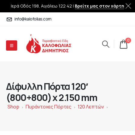
Ιερά Οδός 198, Αιγάλεω 122 42 |
Βρείτε μας στον χάρτη
info@kalofolias.com
0
Δίφυλλη Πόρτα 120′
(800+800) x 2.150 mm
Shop
Πυράντοχες Πόρτες
120 Λεπτών
>
>
>