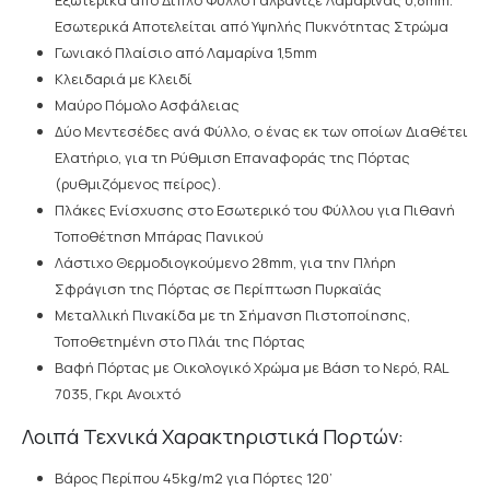
Εξωτερικά από Διπλό Φύλλο Γαλβανιζέ Λαμαρίνας 0,8mm.
Εσωτερικά Αποτελείται από Υψηλής Πυκνότητας Στρώμα
Γωνιακό Πλαίσιο από Λαμαρίνα 1,5mm
Κλειδαριά με Κλειδί
Μαύρο Πόμολο Ασφάλειας
Δύο Μεντεσέδες ανά Φύλλο, ο ένας εκ των οποίων Διαθέτει
Ελατήριο, για τη Ρύθμιση Επαναφοράς της Πόρτας
(ρυθμιζόμενος πείρος).
Πλάκες Ενίσχυσης στο Εσωτερικό του Φύλλου για Πιθανή
Τοποθέτηση Μπάρας Πανικού
Λάστιχο Θερμοδιογκούμενο 28mm, για την Πλήρη
Σφράγιση της Πόρτας σε Περίπτωση Πυρκαϊάς
Μεταλλική Πινακίδα με τη Σήμανση Πιστοποίησης,
Τοποθετημένη στο Πλάι της Πόρτας
Βαφή Πόρτας με Οικολογικό Χρώμα με Βάση το Νερό, RAL
7035, Γκρι Ανοιχτό
Λοιπά Τεχνικά Χαρακτηριστικά Πορτών:
Βάρος Περίπου 45kg/m2 για Πόρτες 120’