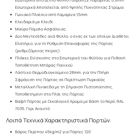
Εξωτερικά από Διπλό Φύλλο Γαλβανιζέ Λαμαρίνας 0,8mm.
Εσωτερικά Αποτελείται από Υψηλής Πυκνότητας Στρώμα
Γωνιακό Πλαίσιο από Λαμαρίνα 1,5mm
Κλειδαριά με Κλειδί
Μαύρο Πόμολο Ασφάλειας
Δύο Μεντεσέδες ανά Φύλλο, ο ένας εκ των οποίων Διαθέτει
Ελατήριο, για τη Ρύθμιση Επαναφοράς της Πόρτας
(ρυθμιζόμενος πείρος).
Πλάκες Ενίσχυσης στο Εσωτερικό του Φύλλου για Πιθανή
Τοποθέτηση Μπάρας Πανικού
Λάστιχο Θερμοδιογκούμενο 28mm, για την Πλήρη
Σφράγιση της Πόρτας σε Περίπτωση Πυρκαϊάς
Μεταλλική Πινακίδα με τη Σήμανση Πιστοποίησης,
Τοποθετημένη στο Πλάι της Πόρτας
Βαφή Πόρτας με Οικολογικό Χρώμα με Βάση το Νερό, RAL
7035, Γκρι Ανοιχτό
Λοιπά Τεχνικά Χαρακτηριστικά Πορτών:
Βάρος Περίπου 45kg/m2 για Πόρτες 120’