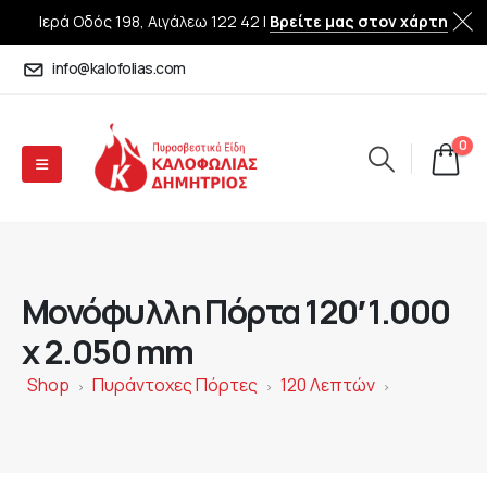
Ιερά Οδός 198, Αιγάλεω 122 42 |
Βρείτε μας στον χάρτη
info@kalofolias.com
0
Μονόφυλλη Πόρτα 120′ 1.000
x 2.050 mm
Shop
Πυράντοχες Πόρτες
120 Λεπτών
>
>
>