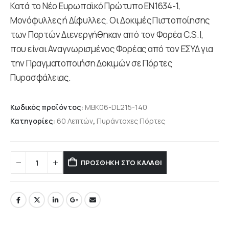
Κατά το Νέο Ευρωπαϊκό Πρώτυπο ΕΝ1634-1,
Μονόφυλλες ή Δίφυλλες. Οι Δοκιμές Πιστοποίησης
των Πορτών Διενεργήθηκαν από τον Φορέα C.S.I,
που είναι Αναγνωρισμένος Φορέας από τον ΕΣΥΔ για
την Πραγματοποιήση Δοκιμών σε Πόρτες
Πυρασφάλειας.
Κωδικός προϊόντος:
MBK06-DL215-140
Κατηγορίες:
60 Λεπτών
,
Πυράντοχες Πόρτες
ΠΡΟΣΘΉΚΗ ΣΤΟ ΚΑΛΆΘΙ