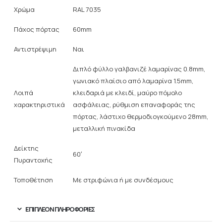
Χρώμα
RAL 7035
Πάχος πόρτας
60mm
Αντιστρέψιμη
Ναι
Διπλό φύλλο γαλβανιζέ λαμαρίνας 0.8mm,
γωνιακό πλαίσιο από λαμαρίνα 1.5mm,
Λοιπά
κλειδαριά με κλειδί, μαύρο πόμολο
χαρακτηριστικά
ασφάλειας, ρύθμιση επαναφοράς της
πόρτας, λάστιχο θερμοδιογκούμενο 28mm,
μεταλλική πινακίδα
Δείκτης
60′
Πυραντοχής
Τοποθέτηση
Με στριφώνια ή με συνδέσμους
ΕΠΙΠΛΈΟΝ ΠΛΗΡΟΦΟΡΊΕΣ