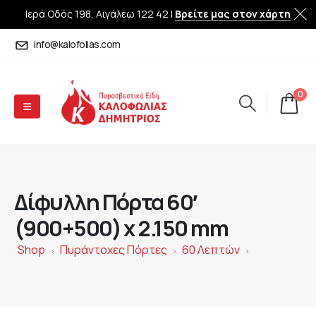
Ιερά Οδός 198, Αιγάλεω 122 42 |
Βρείτε μας στον χάρτη
info@kalofolias.com
0
Δίφυλλη Πόρτα 60′
(900+500) x 2.150 mm
Shop
Πυράντοχες Πόρτες
60 Λεπτών
>
>
>