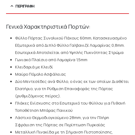
ΠΕΡΙΓΡΑΦΉ
Γενικά Χαρακτηριστικά Πορτών:
Φύλλο Πόρτας Συνολικού Πάχους 60mm, Κατασκευασμένο
Εξωτερικά από Διπλό Φύλλο Γαλβανιζέ Λαμαρίνας 0,8mm.
Εσωτερικά Αποτελείται από Υψηλής Πυκνότητας Στρώμα
Γωνιακό Πλαίσιο από Λαμαρίνα 1,5mm
Κλειδαριά με Κλειδί
Μαύρο Πόμολο Ασφάλειας
Δύο Μεντεσέδες ανά Φύλλο, ο ένας εκ των οποίων Διαθέτει
Ελατήριο, για τη Ρύθμιση Επαναφοράς της Πόρτας
(ρυθμιζόμενος πείρος).
Πλάκες Ενίσχυσης στο Εσωτερικό του Φύλλου για Πιθανή
Τοποθέτηση Μπάρας Πανικού
Λάστιχο Θερμοδιογκούμενο 28mm, για την Πλήρη
Σφράγιση της Πόρτας σε Περίπτωση Πυρκαϊάς
Μεταλλική Πινακίδα με τη Σήμανση Πιστοποίησης,