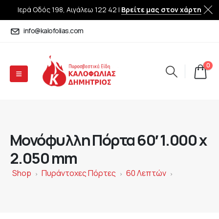
Ιερά Οδός 198, Αιγάλεω 122 42 |
Βρείτε μας στον χάρτη
info@kalofolias.com
0
Μονόφυλλη Πόρτα 60′ 1.000 x
2.050 mm
Shop
Πυράντοχες Πόρτες
60 Λεπτών
>
>
>