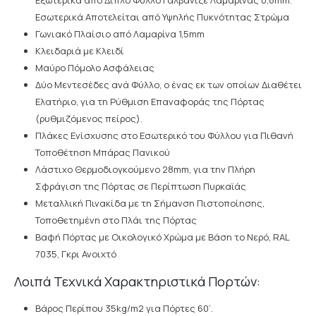
Εξωτερικά από Διπλό Φύλλο Γαλβανιζέ Λαμαρίνας 0,8mm.
Εσωτερικά Αποτελείται από Υψηλής Πυκνότητας Στρώμα
Γωνιακό Πλαίσιο από Λαμαρίνα 1,5mm
Κλειδαριά με Κλειδί
Μαύρο Πόμολο Ασφάλειας
Δύο Μεντεσέδες ανά Φύλλο, ο ένας εκ των οποίων Διαθέτει
Ελατήριο, για τη Ρύθμιση Επαναφοράς της Πόρτας
(ρυθμιζόμενος πείρος).
Πλάκες Ενίσχυσης στο Εσωτερικό του Φύλλου για Πιθανή
Τοποθέτηση Μπάρας Πανικού
Λάστιχο Θερμοδιογκούμενο 28mm, για την Πλήρη
Σφράγιση της Πόρτας σε Περίπτωση Πυρκαϊάς
Μεταλλική Πινακίδα με τη Σήμανση Πιστοποίησης,
Τοποθετημένη στο Πλάι της Πόρτας
Βαφή Πόρτας με Οικολογικό Χρώμα με Βάση το Νερό, RAL
7035, Γκρι Ανοιχτό
Λοιπά Τεχνικά Χαρακτηριστικά Πορτών:
Βάρος Περίπου 35kg/m2 για Πόρτες 60’.