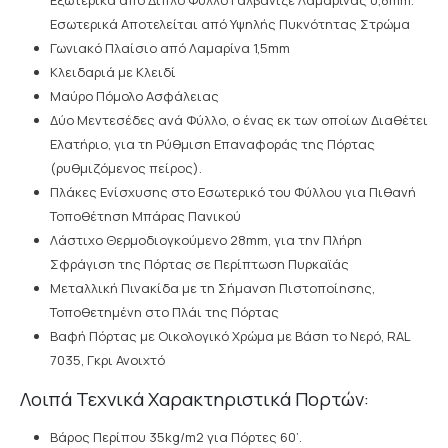
Εξωτερικά από Διπλό Φύλλο Γαλβανιζέ Λαμαρίνας 0,8mm.
Εσωτερικά Αποτελείται από Υψηλής Πυκνότητας Στρώμα
Γωνιακό Πλαίσιο από Λαμαρίνα 1,5mm
Κλειδαριά με Κλειδί
Μαύρο Πόμολο Ασφάλειας
Δύο Μεντεσέδες ανά Φύλλο, ο ένας εκ των οποίων Διαθέτει
Ελατήριο, για τη Ρύθμιση Επαναφοράς της Πόρτας
(ρυθμιζόμενος πείρος).
Πλάκες Ενίσχυσης στο Εσωτερικό του Φύλλου για Πιθανή
Τοποθέτηση Μπάρας Πανικού
Λάστιχο Θερμοδιογκούμενο 28mm, για την Πλήρη
Σφράγιση της Πόρτας σε Περίπτωση Πυρκαϊάς
Μεταλλική Πινακίδα με τη Σήμανση Πιστοποίησης,
Τοποθετημένη στο Πλάι της Πόρτας
Βαφή Πόρτας με Οικολογικό Χρώμα με Βάση το Νερό, RAL
7035, Γκρι Ανοιχτό
Λοιπά Τεχνικά Χαρακτηριστικά Πορτών:
Βάρος Περίπου 35kg/m2 για Πόρτες 60’.