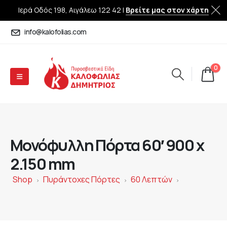
Ιερά Οδός 198, Αιγάλεω 122 42 |
Βρείτε μας στον χάρτη
info@kalofolias.com
0
Μονόφυλλη Πόρτα 60′ 900 x
2.150 mm
Shop
Πυράντοχες Πόρτες
60 Λεπτών
>
>
>