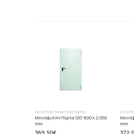
120 ΛΕΠΤΏΝ
,
ΠΥΡΆΝΤΟΧΕΣ ΠΌΡΤΕΣ
60 ΛΕΠΤ
Μονόφυλλη Πόρτα 120' 800 x 2.050
Μονόφυ
mm
mm
369.50
€
372.