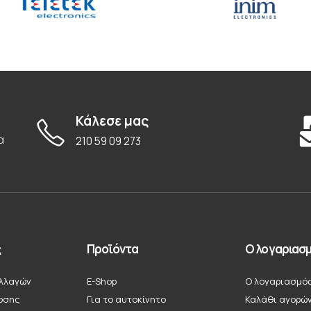
Κάλεσε μας
α
210 59 09 273
ς
Προϊόντα
Ο λογαριασμ
λλαγών
E-Shop
Ο λογαριασμό
οσης
Για το αυτοκίνητο
Καλάθι αγορώ