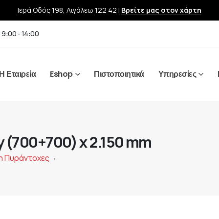
Ιερά Οδός 198, Αιγάλεω 122 42 |
Βρείτε μας στον χάρτη
 9:00 - 14:00
Η Εταιρεία
Eshop
Πιστοποιητικά
Υπηρεσίες
y (700+700) x 2.150 mm
 Μη Πυράντοχες
>