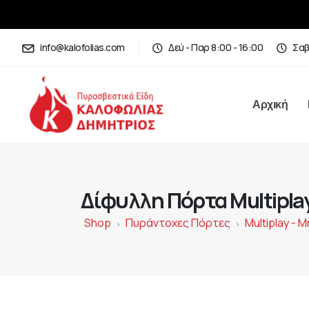
info@kalofolias.com
Δεύ - Παρ 8:00 - 16:00
Σαβ
Αρχική
Δίφυλλη Πόρτα Multipla
Shop
Πυράντοχες Πόρτες
Multiplay -
>
>