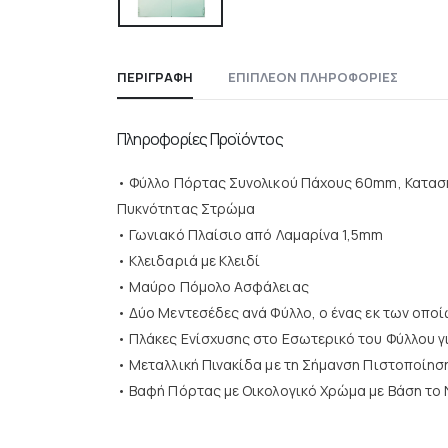
ΠΕΡΙΓΡΑΦΉ
ΕΠΙΠΛΈΟΝ ΠΛΗΡΟΦΟΡΊΕΣ
Πληροφορίες Προϊόντος
• Φύλλο Πόρτας Συνολικού Πάχους 60mm, Κατασκ
Πυκνότητας Στρώμα
• Γωνιακό Πλαίσιο από Λαμαρίνα 1,5mm
• Κλειδαριά με Κλειδί
• Μαύρο Πόμολο Ασφάλειας
• Δύο Μεντεσέδες ανά Φύλλο, ο ένας εκ των οπο
• Πλάκες Ενίσχυσης στο Εσωτερικό του Φύλλου 
• Μεταλλική Πινακίδα με τη Σήμανση Πιστοποίησ
• Βαφή Πόρτας με Οικολογικό Χρώμα με Βάση το 