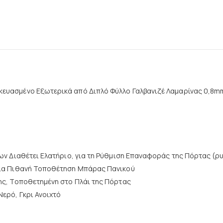
ευασμένο Εξωτερικά από Διπλό Φύλλο Γαλβανιζέ Λαμαρίνας 0,8mm
ίων Διαθέτει Ελατήριο, για τη Ρύθμιση Επαναφοράς της Πόρτας (ρ
για Πιθανή Τοποθέτηση Μπάρας Πανικού
ης, Τοποθετημένη στο Πλάι της Πόρτας
Νερό, Γκρι Ανοιχτό