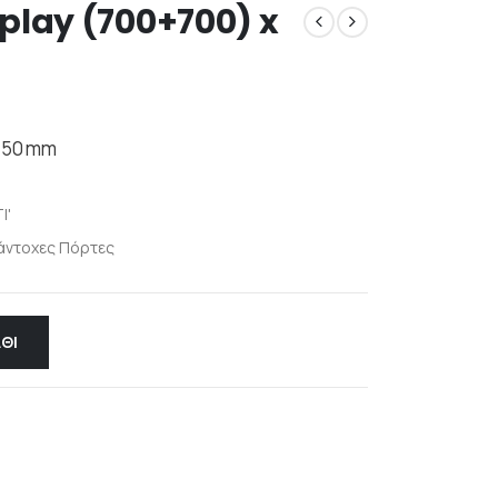
play (700+700) x
.150 mm
I'
άντοχες Πόρτες
ΘΙ