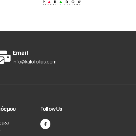
Email
info@kalofolias.com
ός μου
Follow Us
ς μου
ν