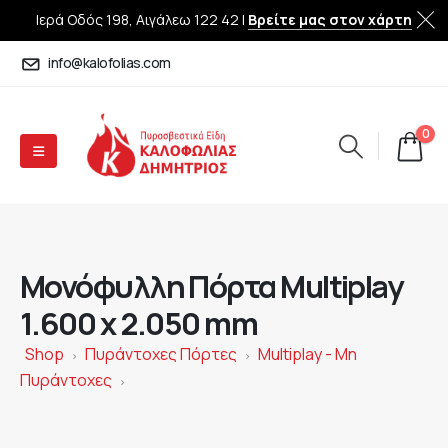
Ιερά Οδός 198, Αιγάλεω 122 42 |
Βρείτε μας στον χάρτη
info@kalofolias.com
0
Μονόφυλλη Πόρτα Multiplay
1.600 x 2.050 mm
Shop
Πυράντοχες Πόρτες
Multiplay - Μη
>
>
Πυράντοχες
>