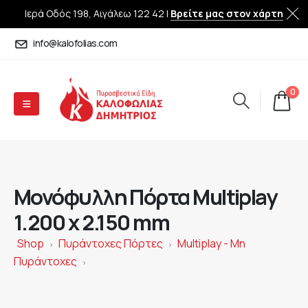
Ιερά Οδός 198, Αιγάλεω 122 42 |
Βρείτε μας στον χάρτη
info@kalofolias.com
0
Μονόφυλλη Πόρτα Multiplay
1.200 x 2.150 mm
Shop
Πυράντοχες Πόρτες
Multiplay - Μη
>
>
Πυράντοχες
>