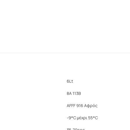
6Lt
8A 113B
AFFF 916 Αφρός
-9°C μέχρι 55°C
35,70sec