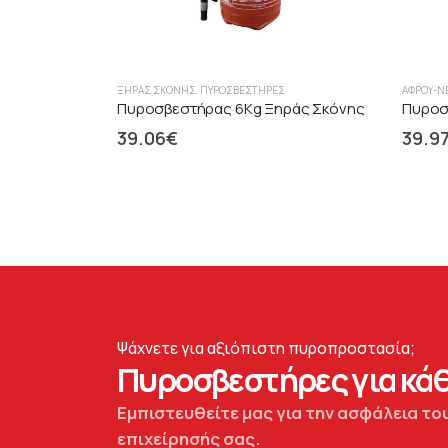
ΞΉΡΑΣ ΣΚΌΝΗΣ
,
ΠΥΡΟΣΒΕΣΤΉΡΕΣ
ΑΦΡΟΎ-Ν
Πυροσβεστήρας 6Kg Ξηράς Σκόνης
Πυροσ
39.06
€
39.9
Ψάχνετε για αξιόπιστη πυροπροστασία;
Πυροσβεστήρες για κάθ
Εμπιστευθείτε μας για την ασφάλεια του
επιχείρησής σας.