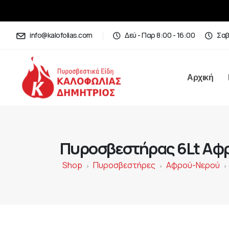
info@kalofolias.com
Δεύ - Παρ 8:00 - 16:00
Σαβ
Αρχική
Πυροσβεστήρας 6Lt Αφ
Shop
Πυροσβεστήρες
Αφρού-Νερού
>
>
>