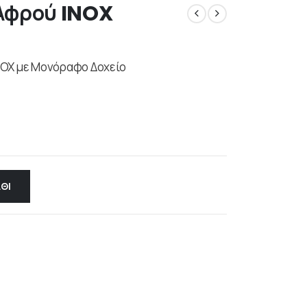
Αφρού INOX
NOX με Μονόραφο Δοχείο
ΘΙ