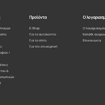
ς
Προϊόντα
Ο λογαριασμ
λλαγών
E-Shop
Ο λογαριασμό
οσης
Για το αυτοκίνητο
Καλάθι αγορώ
Για το σπιτι
Επικοινωνία
ής
Για την επιχείρησή
ροφών /
έσεις
ήτου &
οσωπικών
R