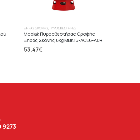
ΞΉΡΑΣ ΣΚΌΝΗΣ
,
ΠΥΡΟΣΒΕΣΤΉΡΕΣ
κού
Mobiak Πυροσβεστήρας Οροφής
Ξηράς Σκόνης 6kg MBK15-ACE6-A0R
53.47
€
Σ
0 9273