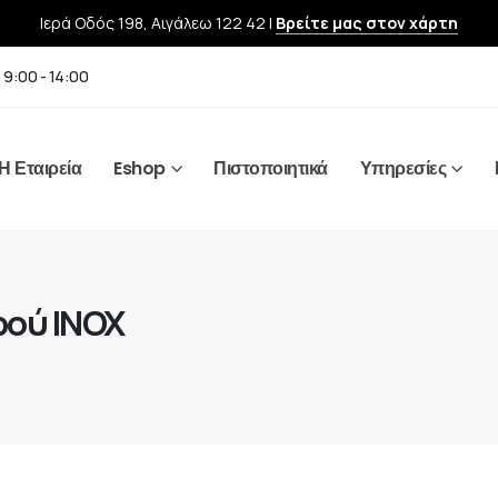
Ιερά Οδός 198, Αιγάλεω 122 42 |
Βρείτε μας στον χάρτη
 9:00 - 14:00
Η Εταιρεία
Eshop
Πιστοποιητικά
Υπηρεσίες
ρού INOX