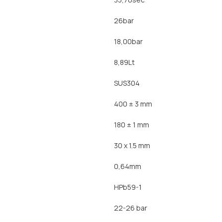
26bar
18,00bar
8,89Lt
SUS304
400 ± 3 mm
180 ± 1 mm
30 x 1.5 mm
0,64mm
HPb59-1
22-26 bar