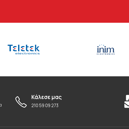
Κάλεσε μας
α
210 59 09 273