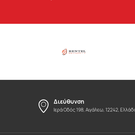
Διεύθυνση
Ιερά Οδός 198, Αιγάλεω, 12242, Ελλάδ