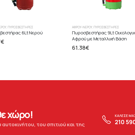
ΕΡΟΎ
,
ΠΥΡΟΣΒΕΣΤΉΡΕΣ
ΑΦΡΟΎ-ΝΕΡΟΎ
,
ΠΥΡΟΣΒΕΣΤΉΡΕΣ
βεστήρας 6Lt Νερού
Πυροσβεστήρας 9Lt Οικολογι
Αφρού με Μεταλλική Βάση
7
€
61.38
€
ε χώρο!
ΚΑΛΕΣΕ ΜΑ
210 59
 αυτοκινήτου, του σπιτιού και της