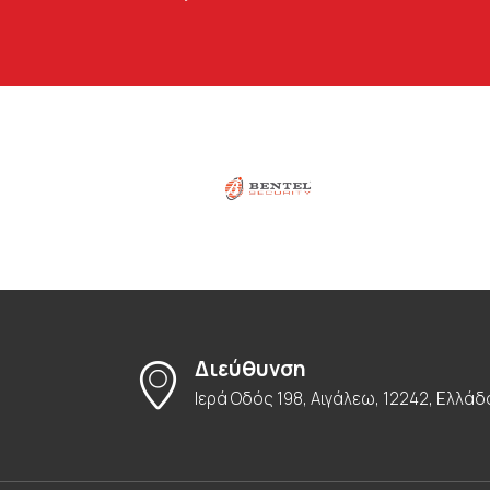
Διεύθυνση
Ιερά Οδός 198, Αιγάλεω, 12242, Ελλάδ