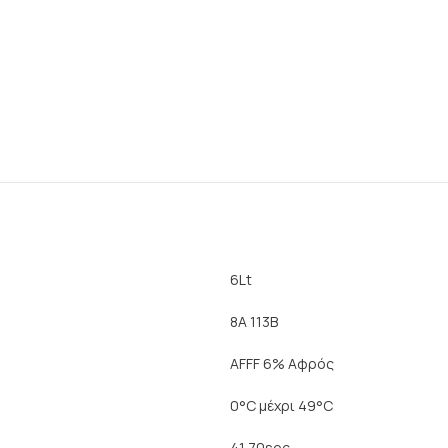
6Lt
8A 113B
AFFF 6% Αφρός
0°C μέχρι 49°C
41,70sec