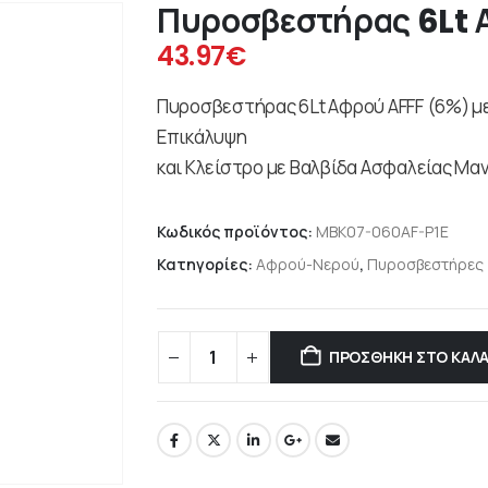
Πυροσβεστήρας 6Lt 
43.97
€
Πυροσβεστήρας 6Lt Αφρού AFFF (6%) μ
Επικάλυψη
και Κλείστρο με Βαλβίδα Ασφαλείας Mα
Κωδικός προϊόντος:
MBK07-060AF-P1E
Κατηγορίες:
Αφρού-Νερού
,
Πυροσβεστήρες
ΠΡΟΣΘΉΚΗ ΣΤΟ ΚΑΛΆ