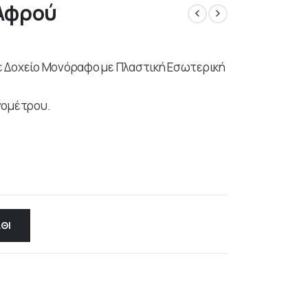
Αφρού
ε Δοχείο Μονόραφο με Πλαστική Εσωτερική
νομέτρου.
ΘΙ