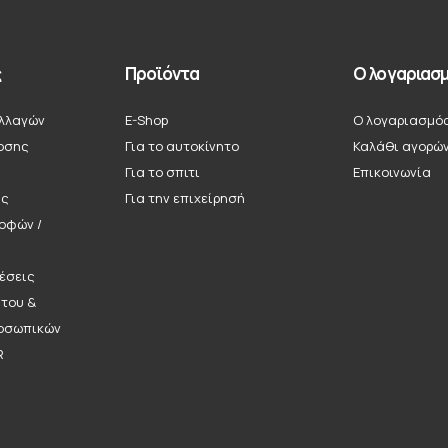
ς
Προϊόντα
Ο λογαριασμ
λλαγών
E-Shop
Ο λογαριασμό
οσης
Για το αυτοκίνητο
Καλάθι αγορώ
Για το σπιτι
Επικοινωνία
ής
Για την επιχείρησή
ροφών /
έσεις
ήτου &
οσωπικών
R