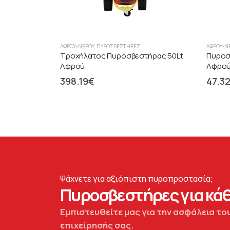
ΑΦΡΟΎ-ΝΕΡΟΎ
,
ΠΥΡΟΣΒΕΣΤΉΡΕΣ
ΑΦΡΟΎ-Ν
Τροχήλατος Πυροσβεστήρας 50Lt
Πυροσ
Αφρού
Αφρού
398.19
€
47.3
Ψάχνετε για αξιόπιστη πυροπροστασία;
Πυροσβεστήρες για κάθ
Εμπιστευθείτε μας για την ασφάλεια του
επιχείρησής σας.