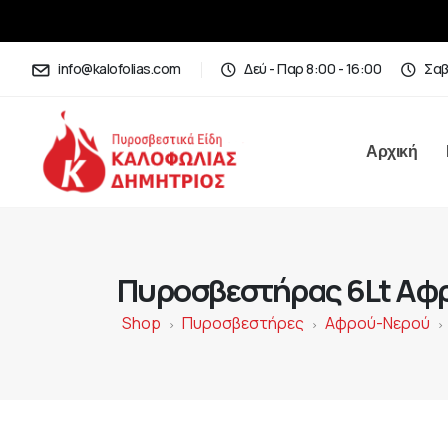
info@kalofolias.com
Δεύ - Παρ 8:00 - 16:00
Σαβ
Αρχική
Πυροσβεστήρας 6Lt Αφ
Shop
Πυροσβεστήρες
Αφρού-Νερού
>
>
>