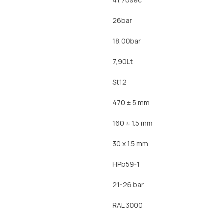
26bar
18,00bar
7,90Lt
St12
470 ± 5 mm
160 ± 1.5 mm
30 x 1.5 mm
HPb59-1
21-26 bar
RAL 3000