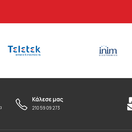
Κάλεσε μας
α
210 59 09 273