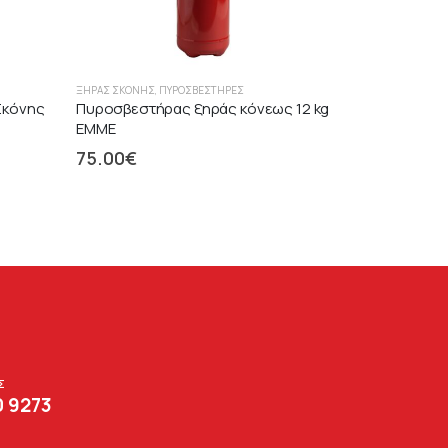
ΞΉΡΑΣ ΣΚΌΝΗΣ
,
ΠΥΡΟΣΒΕΣΤΉΡΕΣ
Σκόνης
Πυροσβεστήρας ξηράς κόνεως 12 kg
EMME
75.00
€
Σ
0 9273