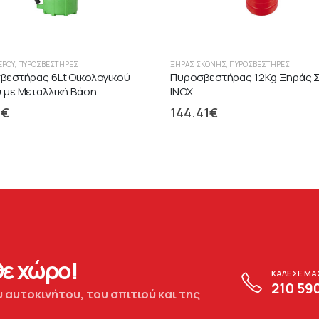
ΕΡΟΎ
,
ΠΥΡΟΣΒΕΣΤΉΡΕΣ
ΞΉΡΑΣ ΣΚΌΝΗΣ
,
ΠΥΡΟΣΒΕΣΤΉΡΕΣ
βεστήρας 6Lt Οικολογικού
Πυροσβεστήρας 12Kg Ξηράς 
 με Μεταλλική Βάση
INOX
2
€
144.41
€
ε χώρο!
ΚΑΛΕΣΕ ΜΑ
210 59
 αυτοκινήτου, του σπιτιού και της