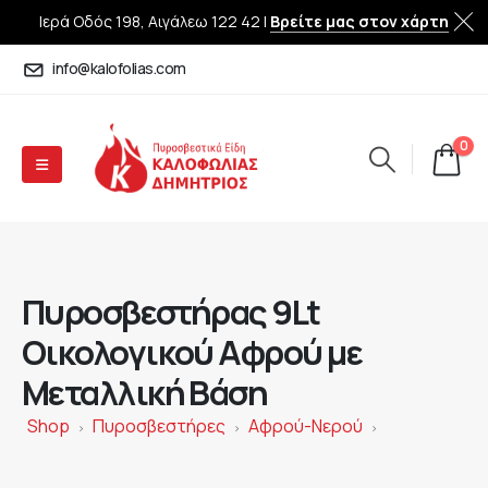
Ιερά Οδός 198, Αιγάλεω 122 42 |
Βρείτε μας στον χάρτη
info@kalofolias.com
0
Πυροσβεστήρας 9Lt
Οικολογικού Αφρού με
Μεταλλική Βάση
Shop
Πυροσβεστήρες
Αφρού-Νερού
>
>
>