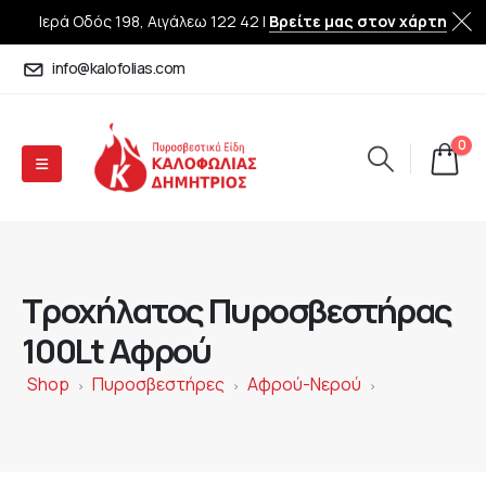
Ιερά Οδός 198, Αιγάλεω 122 42 |
Βρείτε μας στον χάρτη
info@kalofolias.com
0
Τροχήλατος Πυροσβεστήρας
100Lt Αφρού
Shop
Πυροσβεστήρες
Αφρού-Νερού
>
>
>