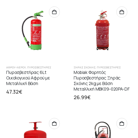
ΑΦΡΟΎ-ΝΕΡΟΎ
,
ΠΥΡΟΣΒΕΣΤΉΡΕΣ
ΞΉΡΑΣ ΣΚΌΝΗΣ
,
ΠΥΡΟΣΒΕΣΤΉΡΕΣ
Πυροσβεστήρας 6Lt
Mobiak Φορητός
Οικολογικού Αφρού με
Πυροσβεστήρας Ξηράς
Μεταλλική Βάση
Σκόνης 2kg με Βάση
Μεταλλική MBK09-020PA-DF
47.32
€
26.99
€