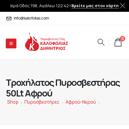
Ιερά Οδός 198, Αιγάλεω 122 42 |
Βρείτε μας στον χάρτη
info@kalofolias.com
0
Τροχήλατος Πυροσβεστήρας
50Lt Αφρού
Shop
Πυροσβεστήρες
Αφρού-Νερού
>
>
>