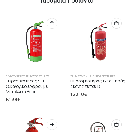
Παρόμοια προϊόντα
ΑΦΡΟΎ-ΝΕΡΟΎ
,
ΠΥΡΟΣΒΕΣΤΉΡΕΣ
ΞΉΡΑΣ ΣΚΌΝΗΣ
,
ΠΥΡΟΣΒΕΣΤΉΡΕΣ
Πυροσβεστήρας 9Lt
Πυροσβεστήρας 12Kg Ξηράς
Οικολογικού Αφρού με
Σκόνης τύπου D
Μεταλλική Βάση
122.10
€
61.38
€