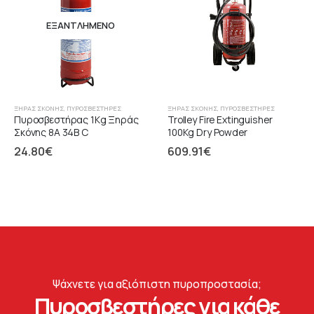
ΕΞΑΝΤΛΗΜΈΝΟ
ΞΉΡΑΣ ΣΚΌΝΗΣ
,
ΠΥΡΟΣΒΕΣΤΉΡΕΣ
ΞΉΡΑΣ ΣΚΌΝΗΣ
,
ΠΥΡΟΣΒΕΣΤΉΡΕΣ
Πυροσβεστήρας 1Kg Ξηράς
Trolley Fire Extinguisher
Σκόνης 8A 34B C
100Kg Dry Powder
24.80
€
609.91
€
Ψάχνετε για αξιόπιστη πυροπροστασία;
Πυροσβεστήρες για κάθε