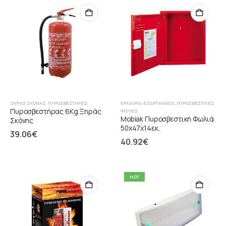
ΞΉΡΑΣ ΣΚΌΝΗΣ
,
ΠΥΡΟΣΒΕΣΤΉΡΕΣ
ΕΡΜΆΡΙΑ-ΕΞΑΡΤΉΜΑΤΑ
,
ΠΥΡΟΣΒΕΣΤΙΚΈΣ
Πυροσβεστήρας 6Kg Ξηράς
ΦΩΛΙΈΣ
Mobiak Πυροσβεστική Φωλιά
Σκόνης
50x47x14εκ.
39.06
€
40.92
€
HOT