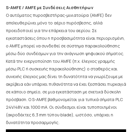
S-AMFE / AMFE με Συνδέσεις Αισθητήρων
Ο αυτόματος πυροσβεστήρας-μινιατούρα (ΑΜFE) δεν
απελευθερώνει μόνο το αέριο πυρόσβεσης, αλλά
προειδοποιεί για την επάρκεια του αερίου. Σε
εγκαταστάσεις όπου η προσβασιμότητα είναι περιορισμένη,
ο AMFE μπορεί να συνδεθεί σε σύστημα παρακολούθησης
μέσω δύο συνδέσμων για την ανάγνωση ψηφιακού σήματος.
Κατά την ενεργοποίηση του AMFE (π.χ. έλεγχος γραμμής
μέσω PLC ή συσκευής παρακολούθησης) ο σταθερός και
συνεχής έλεγχος μας δίνει τη δυνατότητα να γνωρίζουμε με
ακρίβεια εάν υπάρχει πιθανότητα να έχει ξεσπάσει πυρκαγιά
σε κάποιο σημείο, σε μια εγκατάσταση με σχετικά δύσκολη
πρόσβαση. Ο S-AMFE βαθμονομείται για τυπικά σήματα PLC
24V/48V και 1000 mA. Οι σύνδεσμοι είναι τυποποιημένοι
(ακροδέκτες 6,3 mm τύπου blade), ωστόσο, υπάρχει η
δυνατότητα προσαρμογής.