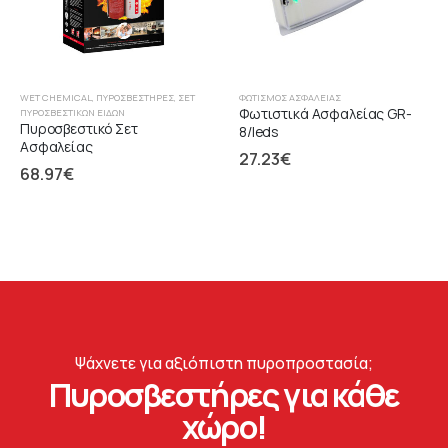
WET CHEMICAL
,
ΠΥΡΟΣΒΕΣΤΉΡΕΣ
,
ΣΕΤ
ΦΩΤΙΣΜΌΣ ΑΣΦΑΛΕΊΑΣ
Φωτιστικά Ασφαλείας GR-
ΠΥΡΟΣΒΕΣΤΙΚΏΝ ΕΙΔΏΝ
Πυροσβεστικό Σετ
8/leds
Ασφαλείας
27.23
€
68.97
€
Ψάχνετε για αξιόπιστη πυροπροστασία;
Πυροσβεστήρες για κάθε
χώρο!