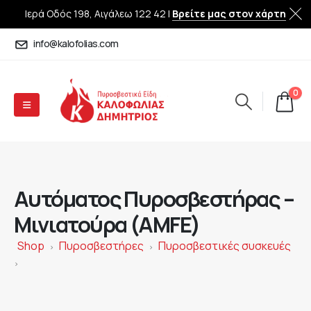
Ιερά Οδός 198, Αιγάλεω 122 42 |
Βρείτε μας στον χάρτη
info@kalofolias.com
0
Αυτόματος Πυροσβεστήρας –
Μινιατούρα (AMFE)
Shop
Πυροσβεστήρες
Πυροσβεστικές συσκευές
>
>
>