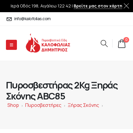
Ιερά Οδός 198, Αιγάλεω 122 42 |
Βρείτε μας στον χάρτη
info@kalofolias.com
0
Πυροσβεστήρας 2Kg Ξηράς
Σκόνης ABC85
Shop
Πυροσβεστήρες
Ξήρας Σκόνης
>
>
>