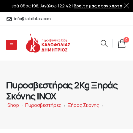
Ιερά Οδός 198, Αιγάλεω 122 42 |
Βρείτε μας στον χάρτη
info@kalofolias.com
0
Πυροσβεστήρας 2Kg Ξηράς
Σκόνης INOX
Shop
Πυροσβεστήρες
Ξήρας Σκόνης
>
>
>