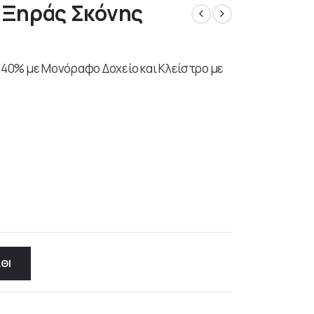
 Ξηράς Σκόνης
40% με Μονόραφο Δοχείο και Κλείστρο με
ΘΙ