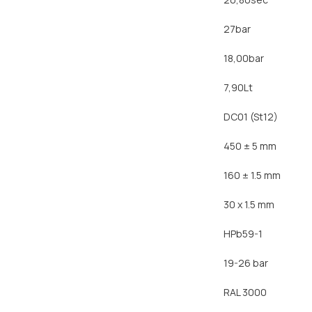
27bar
18,00bar
7,90Lt
DC01 (St12)
450 ± 5 mm
160 ± 1.5 mm
30 x 1.5 mm
HPb59-1
19-26 bar
RAL 3000