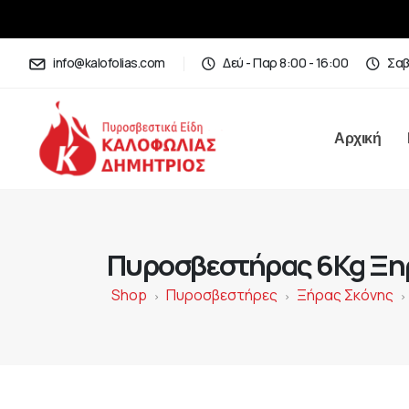
info@kalofolias.com
Δεύ - Παρ 8:00 - 16:00
Σαβ
Αρχική
Πυροσβεστήρας 6Kg Ξη
Shop
Πυροσβεστήρες
Ξήρας Σκόνης
>
>
>