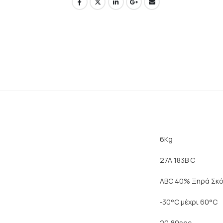
6Kg
27A 183B C
ABC 40% Ξηρά Σκ
-30°C μέχρι 60°C
20,80sec