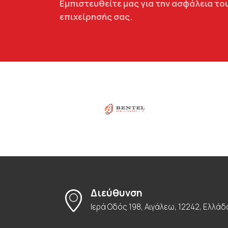
Εμπιστευθείτε μας για την ασφάλεια του
επιχείρησής σας.
Διεύθυνση
Ιερά Οδός 198, Αιγάλεω, 12242, Ελλάδ