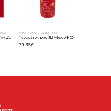
ΩΛΙΈΣ
ΑΦΡΟΎ-ΝΕΡΟΎ
,
ΠΥΡΟΣΒΕΣΤΉΡΕΣ
Γάντζο
Πυροσβεστήρας 3Lt Αφρού INOX
79.35
€
Σ
0 9273