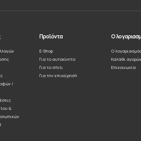
ς
Προϊόντα
Ο λογαριασμ
λλαγών
E-Shop
Ο λογαριασμό
οσης
Για το αυτοκίνητο
Καλάθι αγορώ
Για το σπιτι
Επικοινωνία
ής
Για την επιχείρησή
ροφών /
έσεις
ήτου &
οσωπικών
R