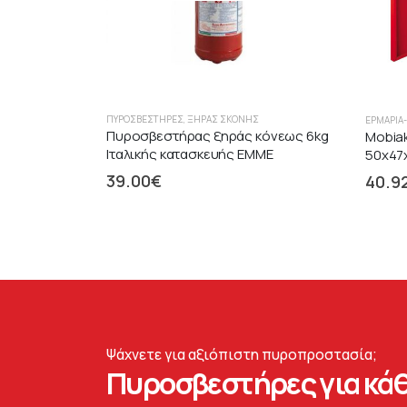
ΠΥΡΟΣΒΕΣΤΉΡΕΣ
,
ΞΉΡΑΣ ΣΚΌΝΗΣ
ΕΡΜΆΡΙΑ
Πυροσβεστήρας ξηράς κόνεως 6kg
Mobia
Ιταλικής κατασκευής EMME
50x47x
39.00
€
40.9
Ψάχνετε για αξιόπιστη πυροπροστασία;
Πυροσβεστήρες για κάθ