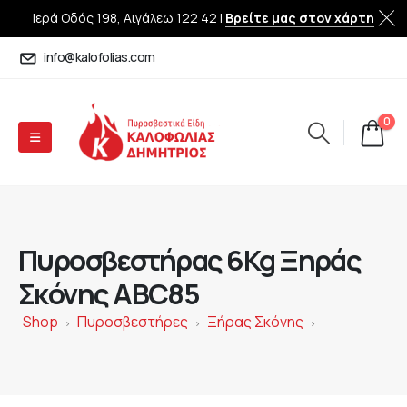
Ιερά Οδός 198, Αιγάλεω 122 42 |
Βρείτε μας στον χάρτη
info@kalofolias.com
0
Πυροσβεστήρας 6Kg Ξηράς
Σκόνης ABC85
Shop
Πυροσβεστήρες
Ξήρας Σκόνης
>
>
>