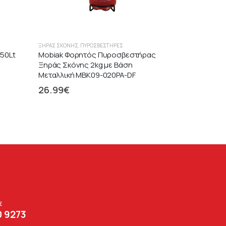
ΞΉΡΑΣ ΣΚΌΝΗΣ
,
ΠΥΡΟΣΒΕΣΤΉΡΕΣ
50Lt
Mobiak Φορητός Πυροσβεστήρας
Ξηράς Σκόνης 2kg με Βάση
Μεταλλική MBK09-020PA-DF
26.99
€
Σ
0 9273