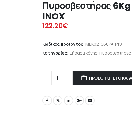
Πυροσβεστήρας 6Kg
INOX
122.20
€
Κωδικός προϊόντος:
MBK02-060PA-P1S
Κατηγορίες:
Ξήρας Σκόνης
,
Πυροσβεστήρες
ΠΡΟΣΘΉΚΗ ΣΤΟ ΚΑΛΆ