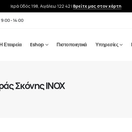
Ιερά Οδός 198, Αιγάλεω 122 42 |
Βρείτε μας στον χάρτη
 9:00 - 14:00
Η Εταιρεία
Eshop
Πιστοποιητικά
Υπηρεσίες
άς Σκόνης INOX