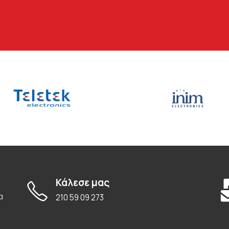
Κάλεσε μας
α
210 59 09 273