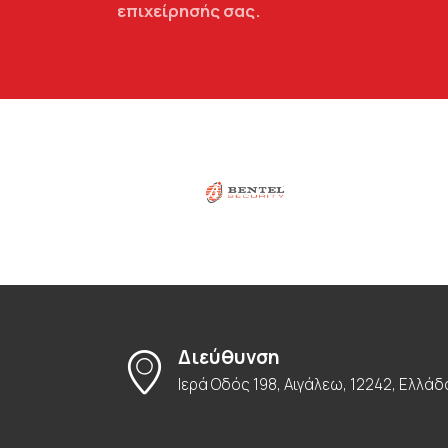
επιχείρησής σας.
Διεύθυνση
Ιερά Οδός 198, Αιγάλεω, 12242, Ελλάδ