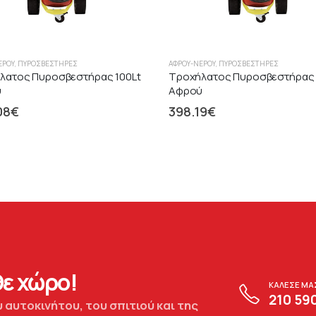
ΕΡΟΎ
,
ΠΥΡΟΣΒΕΣΤΉΡΕΣ
ΑΦΡΟΎ-ΝΕΡΟΎ
,
ΠΥΡΟΣΒΕΣΤΉΡΕΣ
λατος Πυροσβεστήρας 100Lt
Τροχήλατος Πυροσβεστήρας 
ύ
Αφρού
08
€
398.19
€
ε χώρο!
ΚΑΛΕΣΕ ΜΑ
210 59
 αυτοκινήτου, του σπιτιού και της