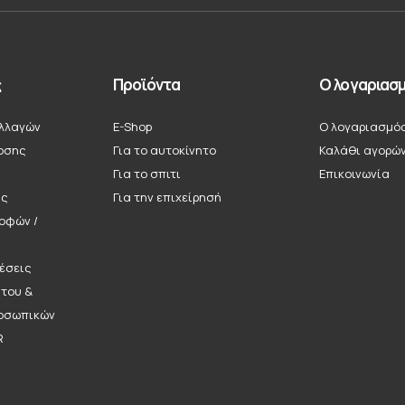
ς
Προϊόντα
Ο λογαριασμ
λλαγών
E-Shop
Ο λογαριασμό
οσης
Για το αυτοκίνητο
Καλάθι αγορώ
Για το σπιτι
Επικοινωνία
ής
Για την επιχείρησή
ροφών /
έσεις
ήτου &
οσωπικών
R