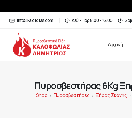
info@kalofolias.com
Δεύ - Παρ 8:00 - 16:00
Σαβ
Αρχική
Πυροσβεστήρας 6Kg Ξηρ
Shop
Πυροσβεστήρες
Ξήρας Σκόνης
>
>
>