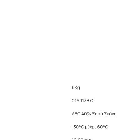
6Kg
21A 113B C
ABC 40% Ξηρά Σκόνη
-30°C μέχρι 60°C
19,00sec