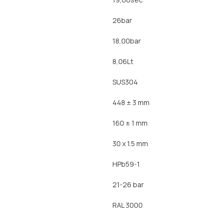
26bar
18,00bar
8,06Lt
SUS304
448 ± 3 mm
160 ± 1 mm
30 x 1.5 mm
HPb59-1
21-26 bar
RAL 3000