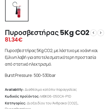
Πυροσβεστήρας 5Kg CO2
81.34
€
Πυροσβεστήρας 5Kg CO2, με λάστιχο με χοάνη και
ξύλινη λαβή για αποτελεσματικότερη προστασία
από στατικό ηλεκτρισμό.
Burst Pressure: 500-530bar
Availability:
Διαθέσιμο κατόπιν παραγγελίας
Κωδικός προϊόντος:
MBK06-050CA-P1D
Κατηγορίες:
Διοξειδίου του Άνθρακα (CO2)
,
Πυροσβεστήρες