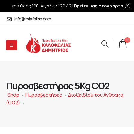
Ιερά Οδός 198, Αιγάλεω 122 42 |
Βρείτε μας στον χάρτη
info@kalofolias.com
0
Πυροσβεστήρας 5Kg CO2
Shop
Πυροσβεστήρες
Διοξειδίου του Άνθρακα
>
>
(CO2)
>